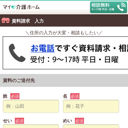
資料請求 入力
＼住所の入力が大変・相談もしたい／
資料のご送付先
姓
名
必須
必須
せい
めい
必須
必須