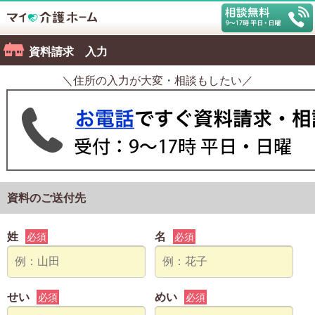
資料請求 入力
＼住所の入力が大変・相談もしたい／
資料のご送付先
姓
名
必須
必須
せい
めい
必須
必須