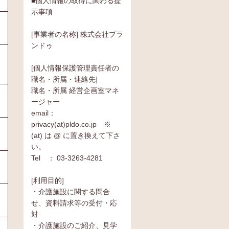
■個人情報の取得に関わる提
示事項
[事業者の名称] 株式会社プラ
ンドゥ
[個人情報保護管理責任者の
職名・所属・連絡先]
職名・所属 経営企画室マネ
ージャー
email：
privacy(at)pldo.co.jp ※
(at) は @ に置き換えて下さ
い。
Tel ： 03-3263-4281
[利用目的]
・介護施設に関する問合
せ、資料請求等の受付・応
対
・介護施設のご紹介、見学