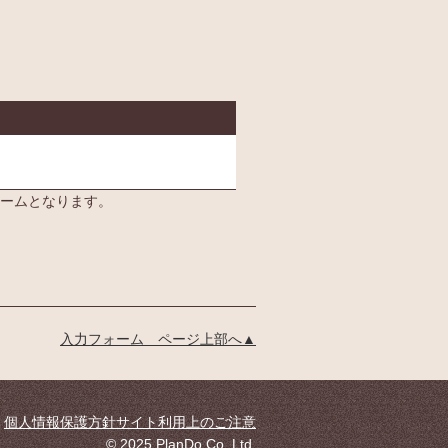
業者へ、登録いただく個人
情報を提供する目的やその
詳細内容は以下の通りで
す。
（1）提供する目的：請求さ
れた介護施設等の資料の送
付。その他上記に係る連
絡・手続き。
（2）提供する個人情報の項
ームとなります。
目：氏名、住所、性別、年
齢、職業、連絡先（電話番
号、メールアドレス等）、
ご意見・ご感想。
（3）提供の手段又は方法：
資料請求時ご入力いただい
入力フォーム ページ上部へ▲
た電子データを、介護施設
等事業者専用の管理画面よ
りダウンロード。 （管理画
面はSSL化）やメール等
個人情報保護方針
サイト利用上のご注意
（4）当該情報の提供を受け
© 2025 PlanDo Co.,Ltd.