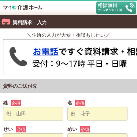
資料請求 入力
＼住所の入力が大変・相談もしたい／
資料のご送付先
姓
名
必須
必須
せい
めい
必須
必須