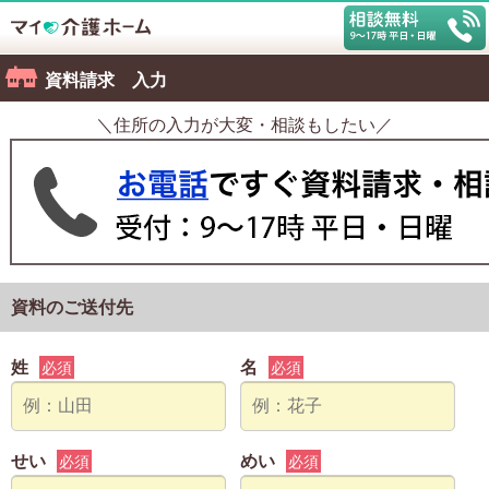
資料請求 入力
＼住所の入力が大変・相談もしたい／
資料のご送付先
姓
名
必須
必須
せい
めい
必須
必須