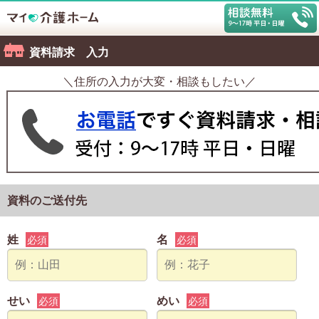
資料請求 入力
＼住所の入力が大変・相談もしたい／
資料のご送付先
姓
名
必須
必須
せい
めい
必須
必須