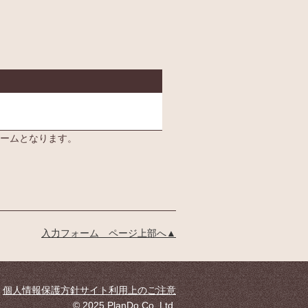
業者へ、登録いただく個人
情報を提供する目的やその
詳細内容は以下の通りで
す。
（1）提供する目的：請求さ
れた介護施設等の資料の送
付。その他上記に係る連
絡・手続き。
（2）提供する個人情報の項
ームとなります。
目：氏名、住所、性別、年
齢、職業、連絡先（電話番
号、メールアドレス等）、
ご意見・ご感想。
（3）提供の手段又は方法：
資料請求時ご入力いただい
入力フォーム ページ上部へ▲
た電子データを、介護施設
等事業者専用の管理画面よ
りダウンロード。 （管理画
面はSSL化）やメール等
個人情報保護方針
サイト利用上のご注意
（4）当該情報の提供を受け
© 2025 PlanDo Co.,Ltd.