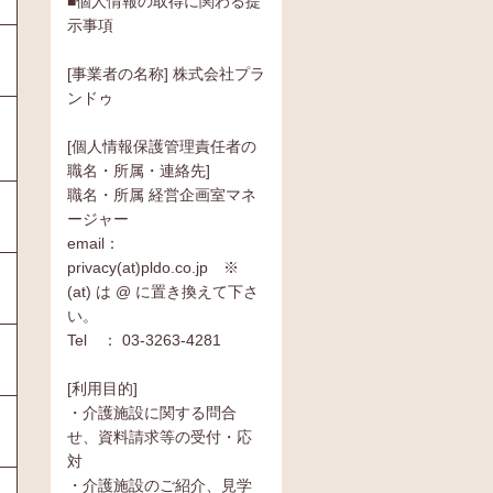
■個人情報の取得に関わる提
示事項
[事業者の名称] 株式会社プラ
ンドゥ
[個人情報保護管理責任者の
職名・所属・連絡先]
職名・所属 経営企画室マネ
ージャー
email：
privacy(at)pldo.co.jp ※
(at) は @ に置き換えて下さ
い。
Tel ： 03-3263-4281
[利用目的]
・介護施設に関する問合
せ、資料請求等の受付・応
対
・介護施設のご紹介、見学