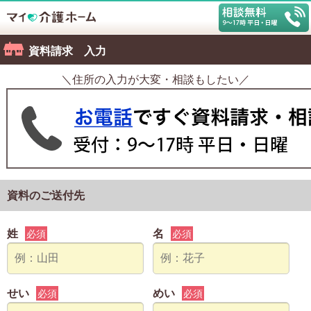
資料請求 入力
＼住所の入力が大変・相談もしたい／
資料のご送付先
姓
名
必須
必須
せい
めい
必須
必須