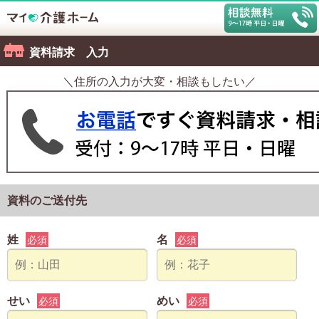
資料請求 入力
＼住所の入力が大変・相談もしたい／
資料のご送付先
姓
名
必須
必須
せい
めい
必須
必須