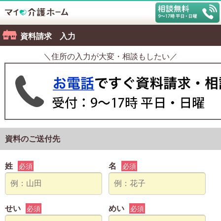
資料請求 入力
＼住所の入力が大変・相談もしたい／
資料のご送付先
姓
名
必須
必須
せい
めい
必須
必須