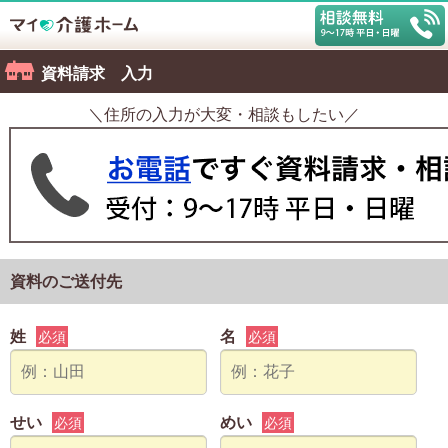
資料請求 入力
＼住所の入力が大変・相談もしたい／
資料のご送付先
姓
名
必須
必須
せい
めい
必須
必須