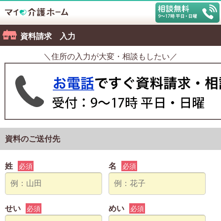
資料請求 入力
＼住所の入力が大変・相談もしたい／
資料のご送付先
姓
名
必須
必須
せい
めい
必須
必須