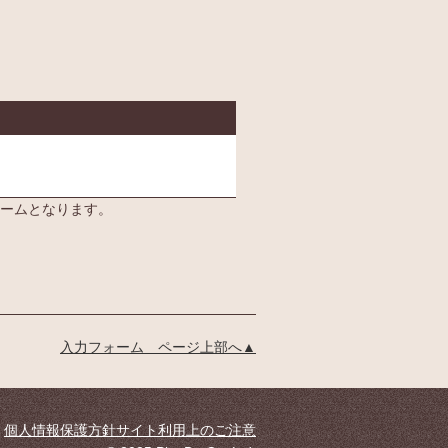
業者へ、登録いただく個人
情報を提供する目的やその
詳細内容は以下の通りで
す。
（1）提供する目的：請求さ
れた介護施設等の資料の送
付。その他上記に係る連
絡・手続き。
（2）提供する個人情報の項
ームとなります。
目：氏名、住所、性別、年
齢、職業、連絡先（電話番
号、メールアドレス等）、
ご意見・ご感想。
（3）提供の手段又は方法：
資料請求時ご入力いただい
入力フォーム ページ上部へ▲
た電子データを、介護施設
等事業者専用の管理画面よ
りダウンロード。 （管理画
面はSSL化）やメール等
個人情報保護方針
サイト利用上のご注意
（4）当該情報の提供を受け