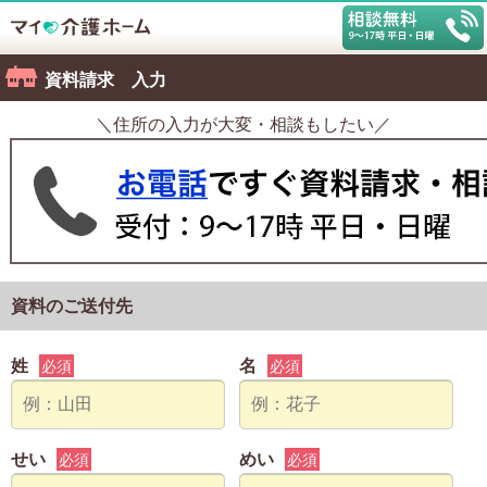
資料請求 入力
＼住所の入力が大変・相談もしたい／
資料のご送付先
姓
名
必須
必須
せい
めい
必須
必須