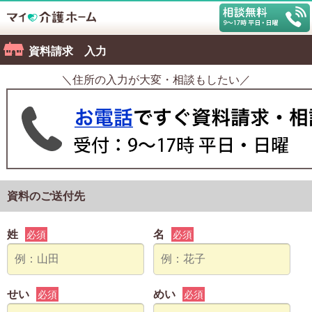
資料請求 入力
＼住所の入力が大変・相談もしたい／
資料のご送付先
姓
名
必須
必須
せい
めい
必須
必須