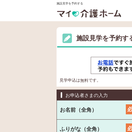
施設見学を予約する
施設見学を予約す
見学申込は
です。
無料
お申込者さまの入力
お名前（全角）
ふりがな（全角）