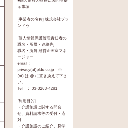
■個人情報の取得に関わる提
示事項
[事業者の名称] 株式会社プラ
ンドゥ
[個人情報保護管理責任者の
職名・所属・連絡先]
職名・所属 経営企画室マネ
ージャー
email：
privacy(at)pldo.co.jp ※
(at) は @ に置き換えて下さ
い。
Tel ： 03-3263-4281
[利用目的]
・介護施設に関する問合
せ、資料請求等の受付・応
対
・介護施設のご紹介、見学