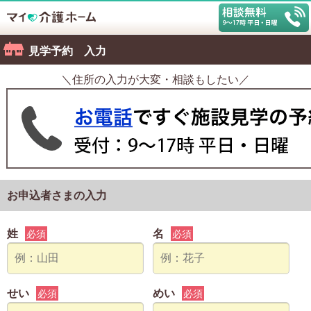
見学予約 入力
＼住所の入力が大変・相談もしたい／
お申込者さまの入力
姓
名
必須
必須
せい
めい
必須
必須