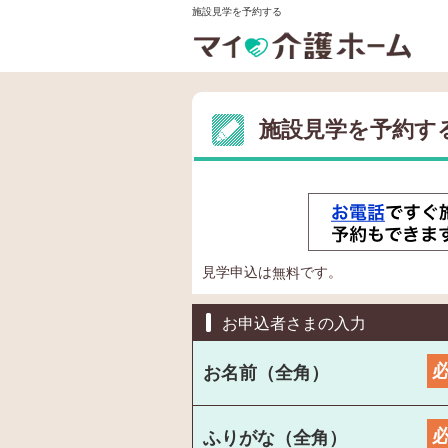
施設見学を予約する
施設見学を予約す
見学申込は
です。
無料
お申込者さまの入力
お名前（全角）
ふりがな（全角）