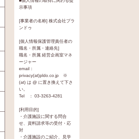
■個人情報の取得に関わる提
示事項
[事業者の名称] 株式会社プラ
ンドゥ
[個人情報保護管理責任者の
職名・所属・連絡先]
職名・所属 経営企画室マネ
ージャー
email：
privacy(at)pldo.co.jp ※
(at) は @ に置き換えて下さ
い。
Tel ： 03-3263-4281
[利用目的]
・介護施設に関する問合
せ、資料請求等の受付・応
対
・介護施設のご紹介、見学