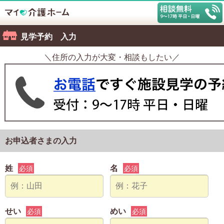
見学予約 入力
＼住所の入力が大変・相談もしたい／
お申込者さまの入力
姓
名
必須
必須
せい
めい
必須
必須