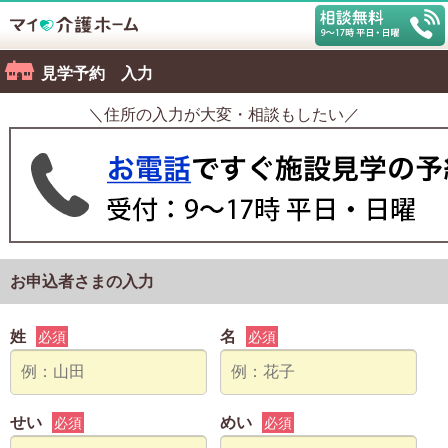
見学予約 入力
＼住所の入力が大変・相談もしたい／
お申込者さまの入力
姓
名
必須
必須
せい
めい
必須
必須