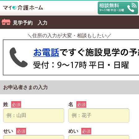
見学予約 入力
＼住所の入力が大変・相談もしたい／
お申込者さまの入力
姓
名
必須
必須
せい
めい
必須
必須