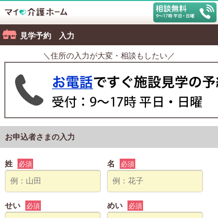
見学予約 入力
＼住所の入力が大変・相談もしたい／
お申込者さまの入力
姓
名
必須
必須
せい
めい
必須
必須