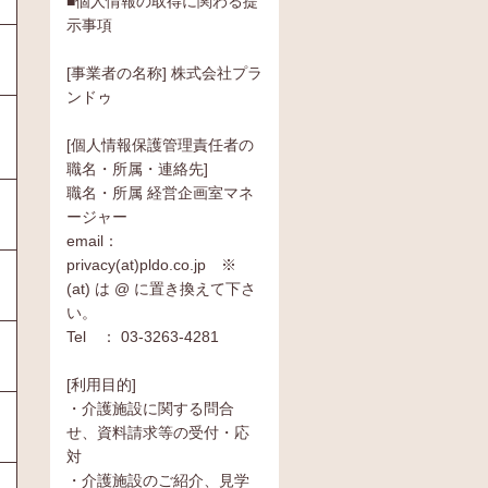
■個人情報の取得に関わる提
示事項
[事業者の名称] 株式会社プラ
ンドゥ
[個人情報保護管理責任者の
職名・所属・連絡先]
職名・所属 経営企画室マネ
ージャー
email：
privacy(at)pldo.co.jp ※
(at) は @ に置き換えて下さ
い。
Tel ： 03-3263-4281
[利用目的]
・介護施設に関する問合
せ、資料請求等の受付・応
対
・介護施設のご紹介、見学