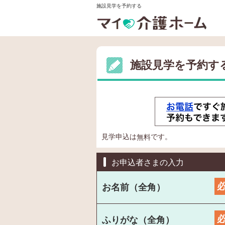
施設見学を予約する
施設見学を予約す
見学申込は
です。
無料
お申込者さまの入力
お名前（全角）
ふりがな（全角）