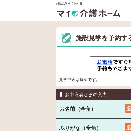
施設見学を予約する
施設見学を予約す
見学申込は
です。
無料
お申込者さまの入力
お名前（全角）
ふりがな（全角）