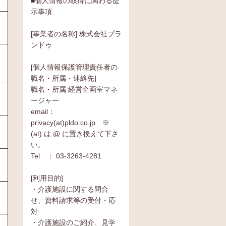
■個人情報の取得に関わる提
示事項
[事業者の名称] 株式会社プラ
ンドゥ
[個人情報保護管理責任者の
職名・所属・連絡先]
職名・所属 経営企画室マネ
ージャー
email：
privacy(at)pldo.co.jp ※
(at) は @ に置き換えて下さ
い。
Tel ： 03-3263-4281
[利用目的]
・介護施設に関する問合
せ、資料請求等の受付・応
対
・介護施設のご紹介、見学