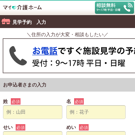
見学予約 入力
＼住所の入力が大変・相談もしたい／
お申込者さまの入力
姓
名
必須
必須
せい
めい
必須
必須