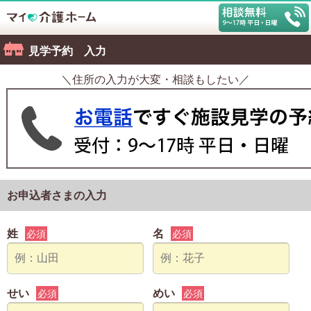
見学予約 入力
＼住所の入力が大変・相談もしたい／
お申込者さまの入力
姓
名
必須
必須
せい
めい
必須
必須