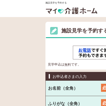
施設見学を予約する
施設見学を予約す
見学申込は
です。
無料
お申込者さまの入力
お名前（全角）
ふりがな（全角）