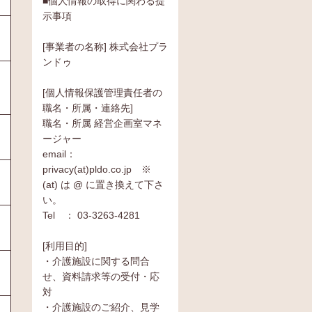
■個人情報の取得に関わる提
示事項
[事業者の名称] 株式会社プラ
ンドゥ
[個人情報保護管理責任者の
職名・所属・連絡先]
職名・所属 経営企画室マネ
ージャー
email：
privacy(at)pldo.co.jp ※
(at) は @ に置き換えて下さ
い。
Tel ： 03-3263-4281
[利用目的]
・介護施設に関する問合
せ、資料請求等の受付・応
対
・介護施設のご紹介、見学