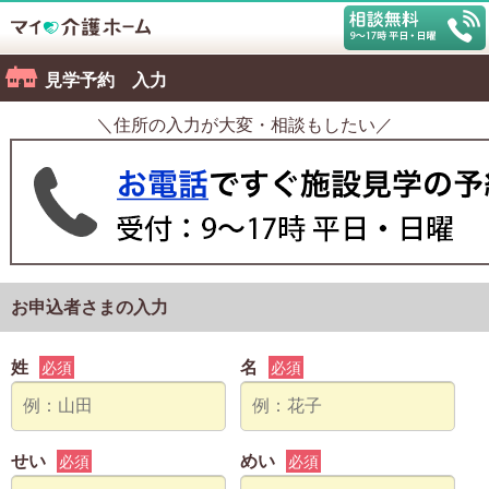
見学予約 入力
＼住所の入力が大変・相談もしたい／
お申込者さまの入力
姓
名
必須
必須
せい
めい
必須
必須