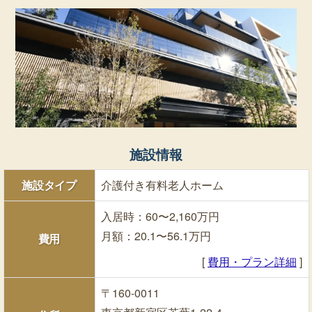
施設情報
施設タイプ
介護付き有料老人ホーム
入居時：60〜2,160万円
月額：20.1〜56.1万円
費用
[
費用・プラン詳細
]
〒160-0011