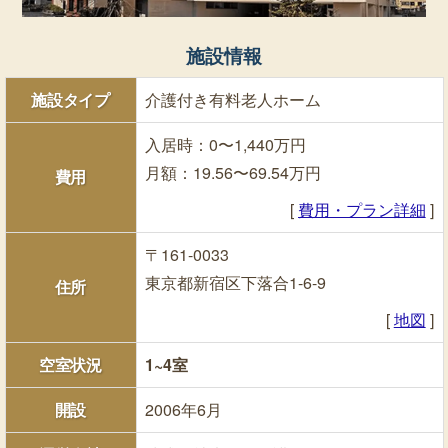
施設情報
施設タイプ
介護付き有料老人ホーム
入居時：0〜1,440万円
月額：19.56〜69.54万円
費用
[
費用・プラン詳細
]
〒161-0033
東京都新宿区下落合1-6-9
住所
[
地図
]
空室状況
1~4室
開設
2006年6月