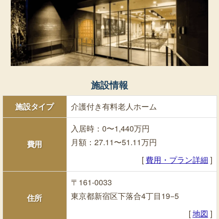
施設情報
施設タイプ
介護付き有料老人ホーム
入居時：0〜1,440万円
月額：27.11〜51.11万円
費用
[
費用・プラン詳細
]
〒161-0033
東京都新宿区下落合4丁目19−5
住所
[
地図
]