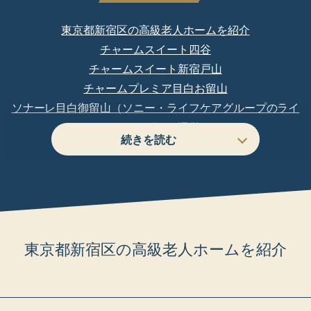
東京都新宿区の高級老人ホームを紹介
チャームスイート四谷
チャームスイート新宿戸山
チャームプレミア目白お留山
ソナーレ目白御留山（ソニー・ライフケアグループのライ
フケアデザイン運営）
リアンレーヴ高田馬場
プレザングラン新宿下落合
アズハイム神宮の杜
ＳＯＭＰＯケア ラヴィーレグラン四谷
ホスピタルメント四谷大京町
しまナーシングホーム飯田橋
東京都新宿区の高級老人ホームを紹介
癒しの新宿御苑
アライブ目白
ONODERAナーシングヴィラ ルネッサ四谷