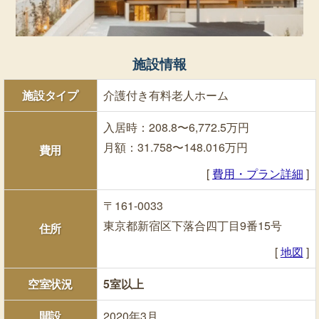
施設情報
施設タイプ
介護付き有料老人ホーム
入居時：208.8〜6,772.5万円
月額：31.758〜148.016万円
費用
[
費用・プラン詳細
]
〒161-0033
東京都新宿区下落合四丁目9番15号
住所
[
地図
]
空室状況
5室以上
開設
2020年3月