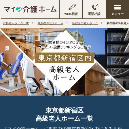
WEB相談
電話相談
有料老人ホームTOP
東京都の老人ホーム
新宿区の老人ホーム
新宿区の高級老
東京都新宿区
高級老人ホーム一覧
「マイ介護ホーム」に掲載中の東京都新宿区内にある高級