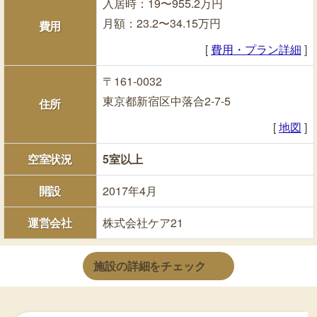
入居時：19〜955.2万円
月額：23.2〜34.15万円
費用
[
費用・プラン詳細
]
〒161-0032
東京都新宿区中落合2-7-5
住所
[
地図
]
空室状況
5室以上
開設
2017年4月
運営会社
株式会社ケア21
施設の詳細をチェック