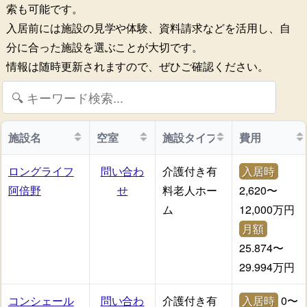
索も可能です。
入居前には施設の見学や体験、資料請求などを活用し、自
分に合った施設を選ぶことが大切です。
情報は随時更新されますので、ぜひご確認ください。
施設名
空室
施設タイプ
費用
ロングライフ
問い合わ
介護付き有
入居時
阿倍野
せ
料老人ホー
2,620〜
ム
12,000万円
月額
25.874〜
29.994万円
コンシェール
問い合わ
介護付き有
入居時
0〜