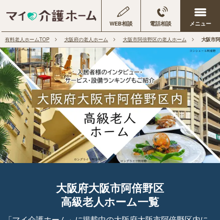
WEB相談
電話相談
有料老人ホームTOP
大阪府の老人ホーム
大阪市阿倍野区の老人ホーム
大阪市
大阪府大阪市阿倍野区
高級老人ホーム一覧
「マイ介護ホーム」に掲載中の大阪府大阪市阿倍野区内に