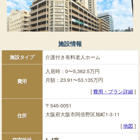
施設情報
施設タイプ
介護付き有料老人ホーム
入居時：0〜5,362.5万円
月額：23.91〜53.135万円
費用
[
費用・プラン詳細
]
〒545-0051
大阪府大阪市阿倍野区旭町1-3-11
住所
[
地図
]
空室状況
1~4室