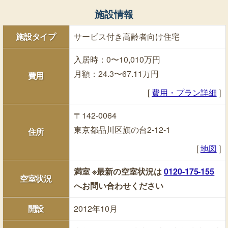
施設情報
施設タイプ
サービス付き高齢者向け住宅
入居時：0〜10,010万円
月額：24.3〜67.11万円
費用
[
費用・プラン詳細
]
〒142-0064
東京都品川区旗の台2-12-1
住所
[
地図
]
満室
※最新の空室状況は
0120-175-155
空室状況
へお問い合わせください
開設
2012年10月