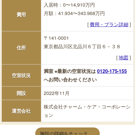
入居時：0〜14,910万円
月額：41.934〜343.968万円
費用
[
費用・プラン詳細
]
〒141-0001
東京都品川区北品川６丁目６－３８
住所
[
地図
]
満室
※最新の空室状況は
0120-175-155
空室状況
へお問い合わせください
開設
2022年11月
株式会社チャーム・ケア・コーポレーシ
運営会社
ョン
施設の詳細をチェック