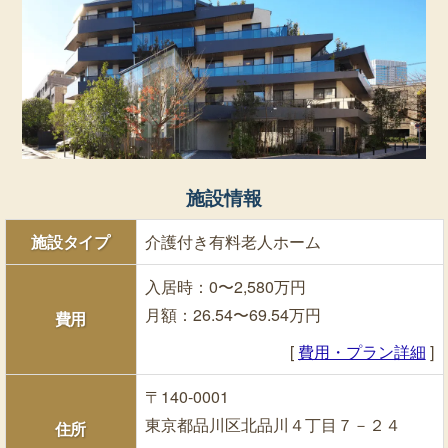
施設情報
施設タイプ
介護付き有料老人ホーム
入居時：0〜2,580万円
月額：26.54〜69.54万円
費用
[
費用・プラン詳細
]
〒140-0001
東京都品川区北品川４丁目７－２４
住所