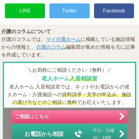
LINE
Twitter
Facebook
介護のコラムについて
介護のコラムでは、
マイ介護ホーム
に掲載している施設情報
からの情報と、
介護のコラム
編集部が集めた情報を元に記事
を作成しています。
＼お気軽にご相談ください（無料）／
老人ホーム
入居相談室
老人ホーム 入居相談室では、ネットやお電話からの老
人ホーム・介護施設への
資料請求・見学の申込み、施設
の選び方などのご相談
に
無料
でお応えいたします。
ご相談
こちら
は
平日・日曜
お電話から相談
10～18時