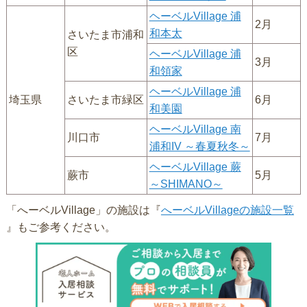
ヘーベルVillage 浦
2月
和本太
さいたま市浦和
区
ヘーベルVillage 浦
3月
和領家
ヘーベルVillage 浦
埼玉県
さいたま市緑区
6月
和美園
ヘーベルVillage 南
川口市
7月
浦和IV ～春夏秋冬～
ヘーベルVillage 蕨
蕨市
5月
～SHIMANO～
「へーベルVillage」の施設は『
へーベルVillageの施設一覧
』もご参考ください。