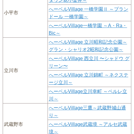
タウン花小金井～
へーベルVillage 一橋学園Ⅱ ～プラン
小平市
ドール 一橋学園～
へーベルVillage一橋学園 ～A・Ra・
Bic～
へーベルVillage 立川昭和記念公園～
グラン・シャリオ2昭和記念公園～
へーベルVillage 西立川 〜シャドウ グ
リーン〜
立川市
へーベルVillage 立川錦町 ～ネクステ
ージ立川～
へーベルVillage立川幸町 ～ペルレ立
川～
へーベルVillage三鷹～武蔵野城山通
り～
武蔵野市
へーベルVillage武蔵境 ～アルセ武蔵
境～