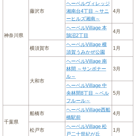
ヘーベルヴィレッジ
藤沢市
湘南台4丁目 ～サニ
4月
ーヒルズ湘南～
ヘーベルVillage 本
4月
神奈川県
鵠沼2丁目
ヘーベルVillage 横
横須賀市
1月
須賀うみかぜ公園
ヘーベルVillage 南
林間 ～サンボナー
3月
ル～
大和市
ヘーベルVillage 中
央林間8丁目 ～ベル
5月
フルール～
ヘーベルVillage西船
船橋市
4月
橋駅前
千葉県
ヘーベルVillage 松
松戸市
1月
戸二十世紀が丘