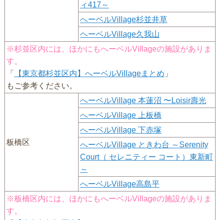
ィ417～
へーベルVillage杉並井草
ヘーベルVillage久我山
※杉並区内には、ほかにもへーベルVillageの施設がありま
す。
「
【東京都杉並区内】へーベルVillageまとめ
」
もご参考ください。
へーベルVillage 本蓮沼 〜Loisir壽光
へーベルVillage 上板橋
へーベルVillage 下赤塚
板橋区
へーベルVillage ときわ台 ～Serenity
Court（ セレニティー コート）東新町
～
へーベルVillage高島平
※板橋区内には、ほかにもへーベルVillageの施設がありま
す。