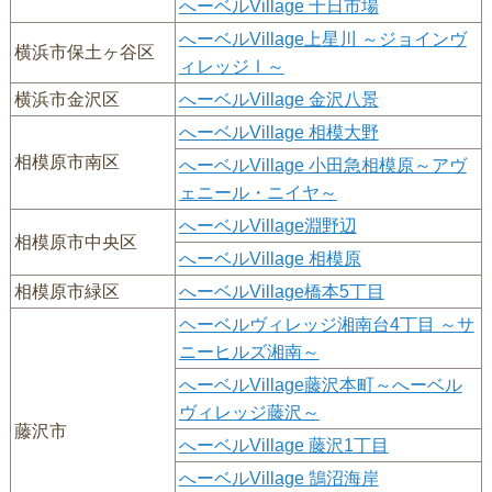
へーベルVillage 十日市場
へーベルVillage上星川 ～ジョインヴ
横浜市保土ヶ谷区
ィレッジⅠ～
横浜市金沢区
へーベルVillage 金沢八景
へーベルVillage 相模大野
相模原市南区
へーベルVillage 小田急相模原～アヴ
ェニール・ニイヤ～
へーベルVillage淵野辺
相模原市中央区
へーベルVillage 相模原
相模原市緑区
へーベルVillage橋本5丁目
ヘーベルヴィレッジ湘南台4丁目 ～サ
ニーヒルズ湘南～
へーベルVillage藤沢本町～へーベル
ヴィレッジ藤沢～
藤沢市
へーベルVillage 藤沢1丁目
へーベルVillage 鵠沼海岸