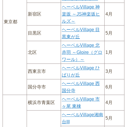
ヘーベルVillage 神
新宿区
楽坂 ～JS神楽坂ヒ
4月
ルズ～
東京都
ヘーベルVillage 目
目黒区
5月
黒東が丘
ヘーベルVillage 北
北区
赤羽 ～Gloire（グロ
1月
ワール）～
ヘーベルVillage ひ
西東京市
3月
ばりが丘
ヘーベルVillage 西
国分寺市
6月
国分寺
ヘーベルVillage 市
横浜市青葉区
4月
ヶ尾 東棟
ヘーベルVillage湘南
5月
台III