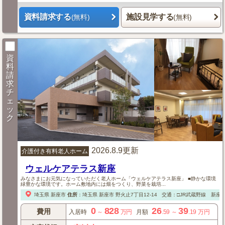
資料請求する
施設見学する
(無料)
(無料)
資
料
請
求
チ
ェ
ッ
ク
2026.8.9更新
介護付き有料老人ホーム
ウェルケアテラス新座
みなさまにお元気になっていただく老人ホーム「ウェルケアテラス新座」 ■静かな環境
緑豊かな環境です。ホーム敷地内には畑をつくり、野菜を栽培...
埼玉県
新座市
住所
：
埼玉県
新座市
野火止7丁目12-14
交通：□JR武蔵野線 新座
0
828
26
39
費用
入居時
～
万円
月額
.59
～
.19
万円