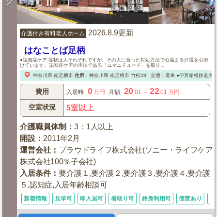
ク
2026.8.9更新
介護付き有料老人ホーム
はなことば足柄
●認知症ケア 症状は人それぞれですが、その人に合った対処方法で心温まる介護を心掛
けています。認知症ケアの手法である「ユマニチュード」を取り...
神奈川県
南足柄市
住所
：
神奈川県
南足柄市
竹松28
交通：電車
●伊豆箱根鉄道大雄
0
20
22
費用
入居時
万円
月額
.01
～
.01
万円
空室状況
5室以上
介護職員体制
：
3：1人以上
開設
：
2011年2月
運営会社
：
プラウドライフ株式会社(ソニー・ライフケア
株式会社100％子会社)
入居条件
：
要介護１,要介護２,要介護３,要介護４,要介護
５,認知症,入居年齢相談可
新着情報
見学可
即入居可
看取り可
終身利用可
個室あり
入