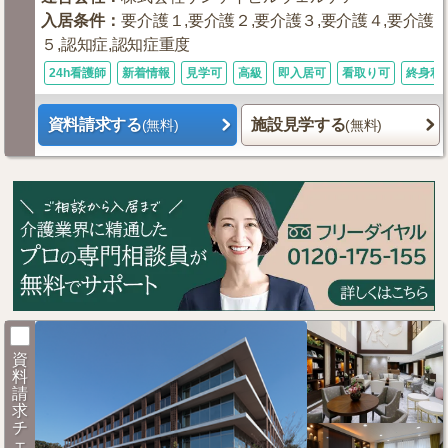
入居条件
：
要介護１,要介護２,要介護３,要介護４,要介護
５,認知症,認知症重度
24h看護師
新着情報
見学可
高級
即入居可
看取り可
終身利
資料請求する
施設見学する
(無料)
(無料)
資
料
請
求
チ
ェ