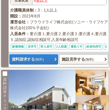
空室状況
5室以上
介護職員体制
：
3：1人以上
開設
：
2021年8月
運営会社
：
プラウドライフ株式会社(ソニー・ライフケア
株式会社100％子会社)
入居条件
：
要介護１,要介護２,要介護３,要介護４,要介護
５,認知症,認知症相談可,入居年齢相談可
新着情報
見学可
即入居可
2人部屋
看取り可
終身利用可
個
資料請求する
施設見学する
(無料)
(無料)
資
料
請
求
チ
ェ
ッ
ク