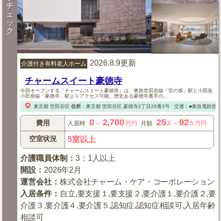
チ
ェ
ッ
ク
2026.8.9更新
介護付き有料老人ホーム
チャームスイート豪徳寺
今回オープンする「チャームスイート豪徳寺」は、東急世田谷線「宮の坂」駅と小田急
小田原線「豪徳寺」駅よりアクセス可能。歴史ある豪徳寺裏手の...
東京都
世田谷区
住所
：
東京都
世田谷区
豪徳寺2丁目28番3号
交通：■東急電鉄世田
0
2,700
25
92
費用
入居時
～
万円
月額
.8
～
.5
万円
空室状況
5室以上
介護職員体制
：
3：1人以上
開設
：
2026年2月
運営会社
：
株式会社チャーム・ケア・コーポレーション
入居条件
：
自立,要支援１,要支援２,要介護１,要介護２,要
介護３,要介護４,要介護５,認知症,認知症相談可,入居年齢
相談可