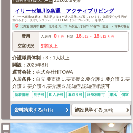
2026.8.9更新
介護付き有料老人ホーム
イリーゼ旭川9条通 アクティブリビング
イリーゼ旭川9条通は、旭川駅よりほど近い場所に位置しています。毎日安心な生活が
送れるよう、見守りシステム『LIFELENS（ライフレンズ）』を導入...
北海道
旭川市
住所
：
北海道
旭川市
９条通八丁目2486番20
交通：＜電車の場合＞
0
16
18
費用
入居時
万円
月額
.512
～
.512
万円
空室状況
5室以上
介護職員体制
：
3：1人以上
開設
：
2025年8月
運営会社
：
株式会社HITOWA
入居条件
：
自立,要支援１,要支援２,要介護１,要介護２,要
介護３,要介護４,要介護５,認知症,認知症相談可
新着情報
見学可
即入居可
看取り可
終身利用可
築浅
個室あ
資料請求する
施設見学する
(無料)
(無料)