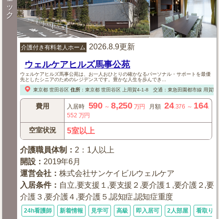
ッ
ク
2026.8.9更新
介護付き有料老人ホーム
ウェルケアヒルズ馬事公苑
ウェルケアヒルズ馬事公苑は、お一人おひとりの確かなるパーソナル・サポートを最優
先としたシニアのためのレジデンスです。豊かな人生を歩んでき...
東京都
世田谷区
住所
：
東京都
世田谷区
上用賀4-1-8
交通：東急田園都市線 用賀駅
590
8,250
24
164
費用
入居時
～
万円
月額
.376
～
.
552
万円
空室状況
5室以上
介護職員体制
：
2：1人以上
開設
：
2019年6月
運営会社
：
株式会社サンケイビルウェルケア
入居条件
：
自立,要支援１,要支援２,要介護１,要介護２,要
介護３,要介護４,要介護５,認知症,認知症重度
24h看護師
新着情報
見学可
高級
即入居可
2人部屋
看取り