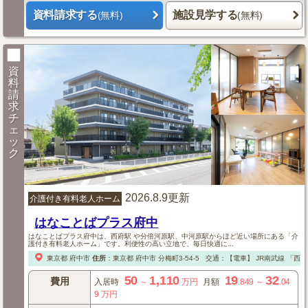
資料請求する
施設見学する
(無料)
(無料)
資
料
請
求
チ
ェ
ッ
ク
2026.8.9更新
介護付き有料老人ホーム
はなことばプラス府中
はなことばプラス府中は、西府駅 や分倍河原駅、中河原駅からほど近い場所にある「介
護付き有料老人ホーム」です。利便性の高い立地で、毎日快適に...
東京都
府中市
住所
：
東京都
府中市
分梅町3-54-5
交通：【電車】
JR南武線
「西府
50
1,110
19
32
費用
入居時
～
万円
月額
.849
～
.04
9
万円