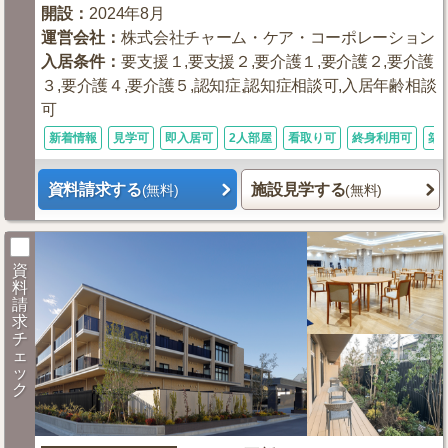
開設
：
2024年8月
運営会社
：
株式会社チャーム・ケア・コーポレーション
入居条件
：
要支援１,要支援２,要介護１,要介護２,要介護
３,要介護４,要介護５,認知症,認知症相談可,入居年齢相談
可
新着情報
見学可
即入居可
2人部屋
看取り可
終身利用可
築
資料請求する
施設見学する
(無料)
(無料)
資
料
請
求
チ
ェ
ッ
ク