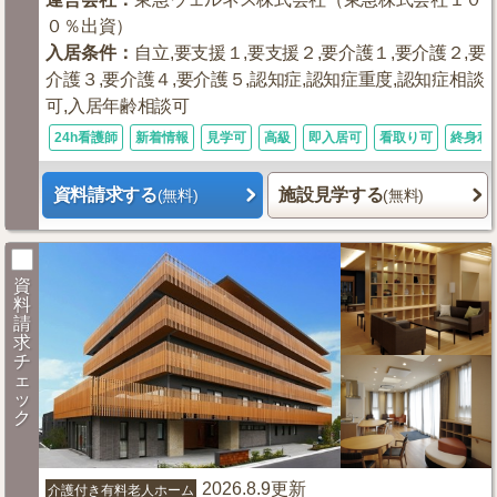
０％出資）
入居条件
：
自立,要支援１,要支援２,要介護１,要介護２,要
介護３,要介護４,要介護５,認知症,認知症重度,認知症相談
可,入居年齢相談可
24h看護師
新着情報
見学可
高級
即入居可
看取り可
終身利
資料請求する
施設見学する
(無料)
(無料)
資
料
請
求
チ
ェ
ッ
ク
2026.8.9更新
介護付き有料老人ホーム