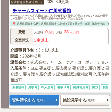
2026.8.9更新
介護付き有料老人ホーム
チャームスイート仁川弐番館
チャームスイート仁川弐番館では、入浴や食事など日中の介助だけでなくや感じの見守
りや緊急時の対応など、24時間入居者の方の安心・安全な生活を...
兵庫県
西宮市
住所
：
兵庫県
西宮市
仁川町３丁目５番９号
交通：阪急今津線
「仁
0
38
費用
入居時
万円
月額
～
万円
空室状況
5室以上
介護職員体制
：
3：1人以上
開設
：
2024年2月
運営会社
：
株式会社チャーム・ケア・コーポレーション
入居条件
：
自立,要支援１,要支援２,要介護１,要介護２,要
介護３,要介護４,要介護５,認知症,認知症相談可,入居年齢
相談可
新着情報
見学可
即入居可
看取り可
終身利用可
築浅
個室あ
資料請求する
施設見学する
(無料)
(無料)