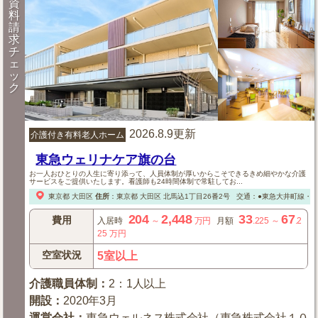
資
料
請
求
チ
ェ
ッ
ク
2026.8.9更新
介護付き有料老人ホーム
東急ウェリナケア旗の台
お一人おひとりの人生に寄り添って、人員体制が厚いからこそできるきめ細やかな介護
サービスをご提供いたします。看護師も24時間体制で常駐してお...
東京都
大田区
住所
：
東京都
大田区
北馬込1丁目26番2号
交通：●東急大井町線・東
204
2,448
33
67
費用
入居時
～
万円
月額
.225
～
.2
25
万円
空室状況
5室以上
介護職員体制
：
2：1人以上
開設
：
2020年3月
運営会社
：
東急ウェルネス株式会社（東急株式会社１０