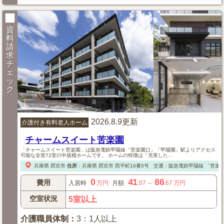
資
料
請
求
チ
ェ
ッ
ク
2026.8.9更新
介護付き有料老人ホーム
チャームスイート苦楽園
「チャームスイート苦楽園」は阪急電鉄甲陽線「苦楽園口」「甲陽園」駅よりアクセス
可能な全室72室の中規模ホームです。 ホームの特徴は「充実した...
兵庫県
西宮市
住所
：
兵庫県
西宮市
西平町10番5号
交通：阪急電鉄甲陽線
「苦楽園
0
41
86
費用
入居時
万円
月額
.07
～
.67
万円
空室状況
5室以上
介護職員体制
：
3：1人以上