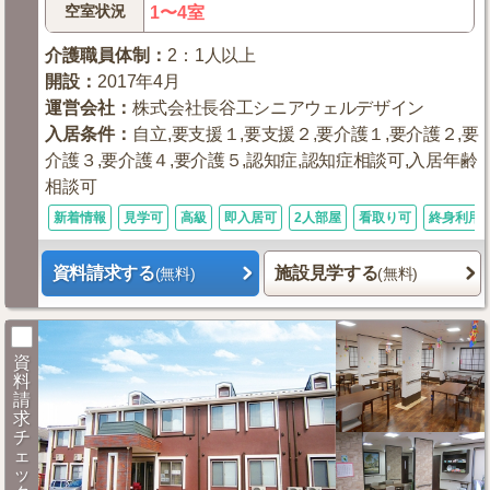
空室状況
1〜4室
介護職員体制
：
2：1人以上
開設
：
2017年4月
運営会社
：
株式会社長谷工シニアウェルデザイン
入居条件
：
自立,要支援１,要支援２,要介護１,要介護２,要
介護３,要介護４,要介護５,認知症,認知症相談可,入居年齢
相談可
新着情報
見学可
高級
即入居可
2人部屋
看取り可
終身利用
資料請求する
施設見学する
(無料)
(無料)
資
料
請
求
チ
ェ
ッ