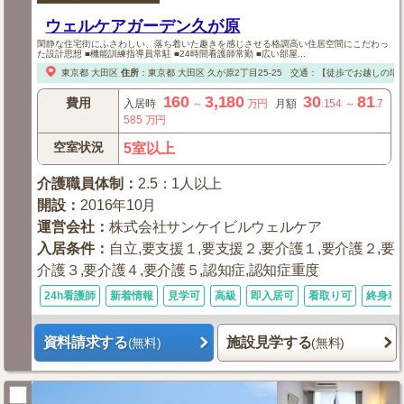
ウェルケアガーデン久が原
閑静な住宅街にふさわしい、落ち着いた趣きを感じさせる格調高い住居空間にこだわっ
た設計思想 ■機能訓練指導員常駐 ■24時間看護師常勤 ■広い部屋...
東京都
大田区
住所
：
東京都
大田区
久が原2丁目25-25
交通：【徒歩でお越しの場
160
3,180
30
81
費用
入居時
～
万円
月額
.154
～
.7
585
万円
空室状況
5室以上
介護職員体制
：
2.5：1人以上
開設
：
2016年10月
運営会社
：
株式会社サンケイビルウェルケア
入居条件
：
自立,要支援１,要支援２,要介護１,要介護２,要
介護３,要介護４,要介護５,認知症,認知症重度
24h看護師
新着情報
見学可
高級
即入居可
看取り可
終身利
資料請求する
施設見学する
(無料)
(無料)