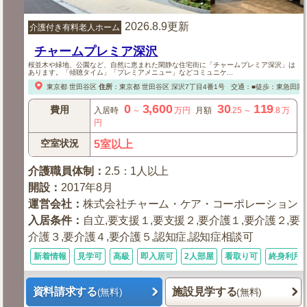
2026.8.9更新
介護付き有料老人ホーム
チャームプレミア深沢
桜並木や緑地、公園など、自然に恵まれた閑静な住宅街に「チャームプレミア深沢」は
あります。「傾聴タイム」「プレミアメニュー」などコミュニケ...
東京都
世田谷区
住所
：
東京都
世田谷区
深沢7丁目4番1号
交通：■徒歩：東急田園
0
3,600
30
119
費用
入居時
～
万円
月額
.25
～
.8
万
円
空室状況
5室以上
介護職員体制
：
2.5：1人以上
開設
：
2017年8月
運営会社
：
株式会社チャーム・ケア・コーポレーション
入居条件
：
自立,要支援１,要支援２,要介護１,要介護２,要
介護３,要介護４,要介護５,認知症,認知症相談可
新着情報
見学可
高級
即入居可
2人部屋
看取り可
終身利用
資料請求する
施設見学する
(無料)
(無料)