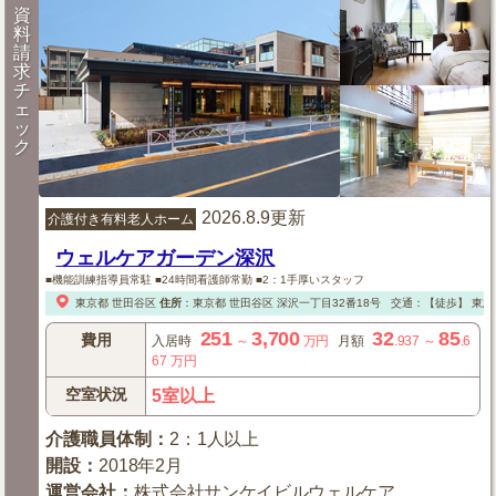
資
料
請
求
チ
ェ
ッ
ク
2026.8.9更新
介護付き有料老人ホーム
ウェルケアガーデン深沢
■機能訓練指導員常駐 ■24時間看護師常勤 ■2：1手厚いスタッフ
東京都
世田谷区
住所
：
東京都
世田谷区
深沢一丁目32番18号
交通：【徒歩】
東急
251
3,700
32
85
費用
入居時
～
万円
月額
.937
～
.6
67
万円
空室状況
5室以上
介護職員体制
：
2：1人以上
開設
：
2018年2月
運営会社
：
株式会社サンケイビルウェルケア