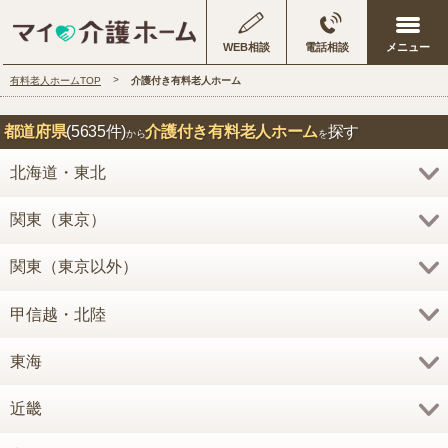
WEB相談
電話相談
有料老人ホームTOP
介護付き有料老人ホーム
都道府県
(5635件)
介護付き有料老人ホーム
探す
から
を
北海道・東北
関東（東京）
関東（東京以外）
甲信越・北陸
東海
近畿