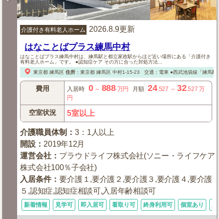
2026.8.9更新
介護付き有料老人ホーム
はなことばプラス練馬中村
はなことばプラス練馬中村は、練馬駅と都立家政駅からほど近い場所にある「介護付き
有料老人ホーム」です。 ●認知症ケア その方に合った対処方法...
東京都
練馬区
住所
：
東京都
練馬区
中村1-15-23
交通：電車
●西武池袋線「練馬駅」
0
888
24
32
費用
入居時
～
万円
月額
.527
～
.527
万
円
空室状況
5室以上
介護職員体制
：
3：1人以上
開設
：
2019年12月
運営会社
：
プラウドライフ株式会社(ソニー・ライフケア
株式会社100％子会社)
入居条件
：
要介護１,要介護２,要介護３,要介護４,要介護
５,認知症,認知症相談可,入居年齢相談可
新着情報
見学可
即入居可
看取り可
終身利用可
個室あり
入