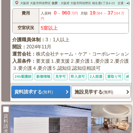
大阪府
大阪市阿倍野区
住所
：
大阪府
大阪市阿倍野区
相生通1丁目4-15
交通：●阪堺
0
960
19
37
費用
入居時
～
万円
月額
.584
～
.584
万
円
空室状況
5室以上
介護職員体制
：
3：1人以上
開設
：
2024年11月
運営会社
：
株式会社チャーム・ケア・コーポレーション
入居条件
：
要支援１,要支援２,要介護１,要介護２,要介護
３,要介護４,要介護５,認知症,認知症相談可
24h看護師
新着情報
見学可
即入居可
2人部屋
看取り可
終
資料請求する
施設見学する
(無料)
(無料)
資
料
請
求