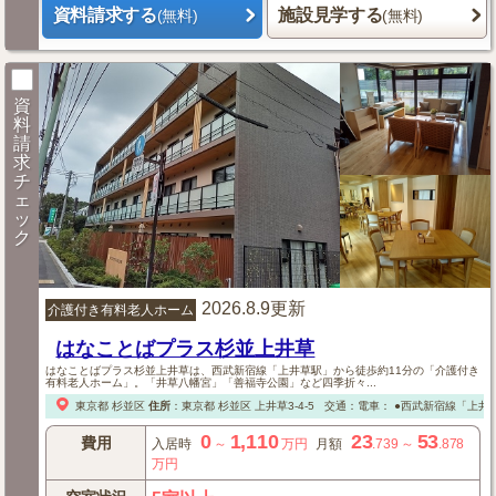
資料請求する
施設見学する
(無料)
(無料)
資
料
請
求
チ
ェ
ッ
ク
2026.8.9更新
介護付き有料老人ホーム
はなことばプラス杉並上井草
はなことばプラス杉並上井草は、西武新宿線「上井草駅」から徒歩約11分の「介護付き
有料老人ホーム」。「井草八幡宮」「善福寺公園」など四季折々...
東京都
杉並区
住所
：
東京都
杉並区
上井草3-4-5
交通：電車：
●西武新宿線「上井草
0
1,110
23
53
費用
入居時
～
万円
月額
.739
～
.878
万円