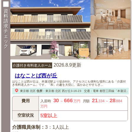
資
料
請
求
チ
ェ
ッ
ク
2026.8.9更新
介護付き有料老人ホーム
はなことば西が丘
はなことば西が丘は、本蓮沼駅より徒歩6分。アクセスにも便利な場所にある「介護付
き有料老人ホーム」です。「和」の趣を大切に、温かみとやすらぎ...
東京都
北区
住所
：
東京都
北区
西が丘3-16-23
交通：電車
都営三田線「本蓮沼」駅よ
30
666
21
28
費用
入居時
～
万円
月額
.334
～
.884
万円
空室状況
5室以上
介護職員体制
：
3：1人以上