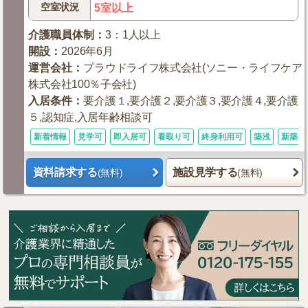
空室状況
5室以上
介護職員体制
：
3：1人以上
開設
：
2026年6月
運営会社
：
プラウドライフ株式会社(ソニー・ライフケア
株式会社100％子会社)
入居条件
：
要介護１,要介護２,要介護３,要介護４,要介護
５,認知症,入居年齢相談可
新着情報
見学可
即入居可
看取り可
終身利用可
築浅
新築1
資料請求する
施設見学する
(無料)
(無料)