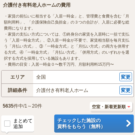
介護付き有料老人ホームの費用
・家賃の前払いに相当する「入居一時金」と、管理費と食費を含む「月
額利用料」、「介護保険自己負担金」の３つの合計が、入居に必要な総
費用になります。
・家賃の支払い方式については、①終身分の家賃を入居時に一括で支払
う「入居一時金方式」、②入居一時金が不要で、家賃相当額を毎月支払
う「月払い方式」、③「一時金方式」と「月払い方式」の両方を併用す
る方式、④「一時金方式」「月払い方式」「併用方式」のいずれかを選
択する方式を採用している施設もあります。
・費用の目安：入居一時金０〜数千万円、月額利用料15万円〜
エリア
全国
変更
詳細条件
介護付き有料老人ホーム
変更
5635
件中/1～20件
チェックした施設の
まとめて
追加
資料をもらう（無料）