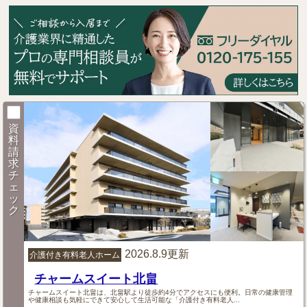
資
料
請
求
チ
ェ
ッ
ク
2026.8.9更新
介護付き有料老人ホーム
チャームスイート北畠
チャームスイート北畠は、北畠駅より徒歩約4分でアクセスにも便利。日常の健康管理
や健康相談も気軽にできて安心して生活可能な「介護付き有料老人...