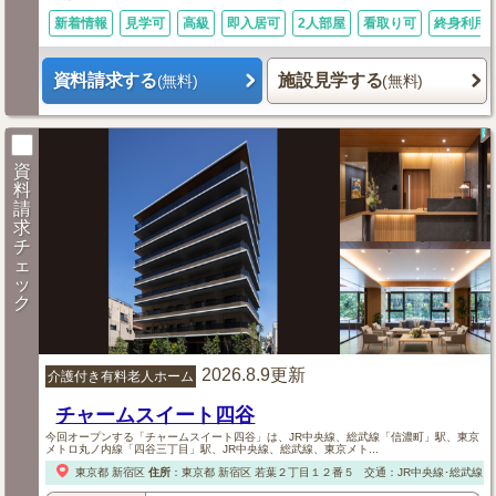
新着情報
見学可
高級
即入居可
2人部屋
看取り可
終身利用
資料請求する
施設見学する
(無料)
(無料)
資
料
請
求
チ
ェ
ッ
ク
2026.8.9更新
介護付き有料老人ホーム
チャームスイート四谷
今回オープンする「チャームスイート四谷」は、JR中央線、総武線「信濃町」駅、東京
メトロ丸ノ内線「四谷三丁目」駅、JR中央線、総武線、東京メト...
東京都
新宿区
住所
：
東京都
新宿区
若葉２丁目１２番５
交通：JR中央線･総武線「