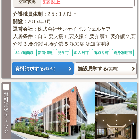
空室状況
5室以上
介護職員体制
：
2.5：1人以上
開設
：
2017年3月
運営会社
：
株式会社サンケイビルウェルケア
入居条件
：
自立,要支援１,要支援２,要介護１,要介護２,要
介護３,要介護４,要介護５,認知症,認知症重度
24h看護師
新着情報
見学可
即入居可
看取り可
終身利用可
資料請求する
施設見学する
(無料)
(無料)
資
料
請
求
チ
ェ
ッ
ク