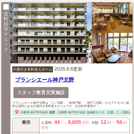
資
料
請
求
チ
ェ
ッ
ク
2026.8.6更新
介護付き有料老人ホーム
ブランシエール神戸北野
スタッフ教育充実施設
ブランシエール神戸北野は「三ノ宮駅」「新神戸駅」「神戸三宮駅」からアクセスに便
利な場所にある介護付き有料老人ホームです。生活科学運営の「...
兵庫県
神戸市中央区
住所
：
兵庫県
神戸市中央区
加納町2-7-11
交通：三ノ宮駅から
44
8,005
12
56
費用
入居時
.7
～
万円
月額
.04
～
.41
万円