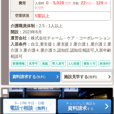
0
5,028
22
129
費用
入居時
～
万円
月額
.022
～
.78
9
万円
空室状況
5室以上
介護職員体制
：
2.5：1人以上
開設
：
2023年6月
運営会社
：
株式会社チャーム・ケア・コーポレーション
入居条件
：
自立,要支援１,要支援２,要介護１,要介護２,要
介護３,要介護４,要介護５,認知症,認知症相談可,入居年齢
相談可
新着情報
見学可
高級
即入居可
2人部屋
看取り可
終身利用
資料請求する
施設見学する
(無料)
(無料)
資
料
9～17時 平日・日曜
チェックした施設を
請
電話
相談
資料請求
で
（無料）
する
求