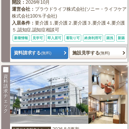
開設
：
2026年10月
運営会社
：
プラウドライフ株式会社(ソニー・ライフケア
株式会社100％子会社)
入居条件
：
要介護１,要介護２,要介護３,要介護４,要介護
５,認知症,認知症相談可
新着情報
見学可
即入居可
看取り可
終身利用可
築浅
新築1
資料請求する
施設見学する
(無料)
(無料)
資
料
請
求
チ
ェ
ッ
ク