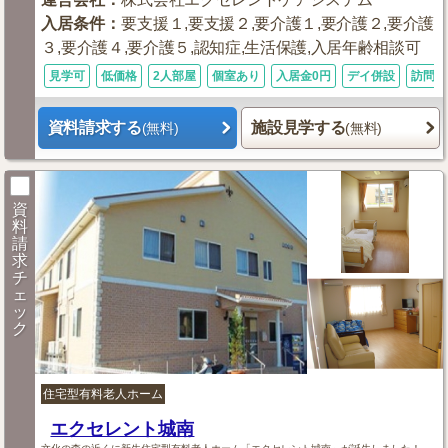
入居条件
：
要支援１,要支援２,要介護１,要介護２,要介護
３,要介護４,要介護５,認知症,生活保護,入居年齢相談可
見学可
低価格
2人部屋
個室あり
入居金0円
デイ併設
訪問看
資料請求する
施設見学する
(無料)
(無料)
資
料
請
求
チ
ェ
ッ
ク
住宅型有料老人ホーム
エクセレント城南