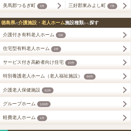
美馬郡つるぎ町
三好郡東みよし町
3件
7件
徳島県
介護施設・老人ホーム
施設種類
探す
の
から
介護付き有料老人ホーム
5件
住宅型有料老人ホーム
2件
サービス付き高齢者向け住宅
20件
特別養護老人ホーム（老人福祉施設）
66件
介護老人保健施設
52件
グループホーム
126件
軽費老人ホーム
1件