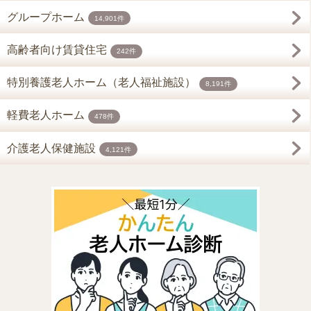
グループホーム
14,901件
高齢者向け賃貸住宅
242件
特別養護老人ホーム（老人福祉施設）
8,191件
軽費老人ホーム
478件
介護老人保健施設
4,121件