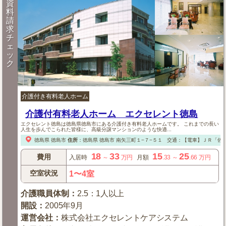
資
料
請
求
チ
ェ
ッ
ク
介護付き有料老人ホーム
介護付有料老人ホーム エクセレント徳島
エクセレント徳島は徳島県徳島市にある介護付き有料老人ホームです。 これまでの長い
人生を歩んでこられた皆様に、高級分譲マンションのような快適...
徳島県
徳島市
住所
：
徳島県
徳島市
南矢三町１−７−５１
交通：【電車】ＪＲ「佐
18
33
15
25
費用
入居時
～
万円
月額
.33
～
.66
万円
空室状況
1〜4室
介護職員体制
：
2.5：1人以上
開設
：
2005年9月
運営会社
：
株式会社エクセレントケアシステム