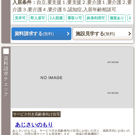
入居条件
：
自立,要支援１,要支援２,要介護１,要介護２,要
介護３,要介護４,要介護５,認知症,入居年齢相談可
見学可
即入居可
2人部屋
看取り可
終身利用可
個室あり
体
資料請求する
施設見学する
(無料)
(無料)
資
料
請
求
チ
ェ
ッ
ク
サービス付き高齢者向け住宅
あじさいのもり
あじさいのもりは、サービス付き高齢者向け住宅にお住いの方と、徳島市内にお住いの
皆様へ、訪問介護サービスを提供致します。 地域の医療機関と...