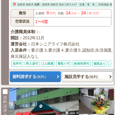
徳島県
徳島市
住所
：
徳島県
徳島市
南矢三町3-3-47
交通：電 車： JR高徳線 蔵本 
0
14
24
費用
入居時
万円
月額
.214
～
.138
万円
空室状況
1〜4室
介護職員体制
：
-
開設
：
2012年11月
運営会社
：
日本シニアライフ株式会社
入居条件
：
要介護３,要介護４,要介護５,認知症,生活保護,
身元保証人なし
見学可
即入居可
2人部屋
看取り可
終身利用可
個室あり
入
資料請求する
施設見学する
(無料)
(無料)
資
料
請
求