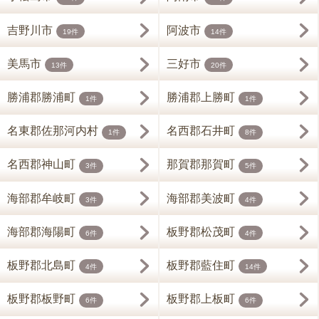
吉野川市
阿波市
19件
14件
美馬市
三好市
13件
20件
勝浦郡勝浦町
勝浦郡上勝町
1件
1件
名東郡佐那河内村
名西郡石井町
1件
8件
名西郡神山町
那賀郡那賀町
3件
5件
海部郡牟岐町
海部郡美波町
3件
4件
海部郡海陽町
板野郡松茂町
6件
4件
板野郡北島町
板野郡藍住町
4件
14件
板野郡板野町
板野郡上板町
6件
6件