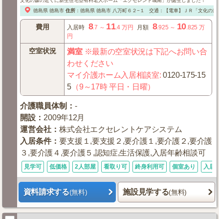
文化の森の近くに新生住宅型有料老人ホーム「エクセレント城南」が誕生しました！
徳島県
徳島市
住所
：
徳島県
徳島市
八万町６２−１
交通：【電車】ＪＲ「文化の森
8
11
8
10
費用
入居時
.7
～
.4
万円
月額
.925
～
.825
万
円
空室状況
満室
※最新の空室状況は下記へお問い合
わせください
マイ介護ホーム入居相談室
:
0120-175-15
5
（9～17時 平日・日曜）
介護職員体制
：
-
開設
：
2009年12月
運営会社
：
株式会社エクセレントケアシステム
入居条件
：
要支援１,要支援２,要介護１,要介護２,要介護
３,要介護４,要介護５,認知症,生活保護,入居年齢相談可
見学可
低価格
2人部屋
看取り可
終身利用可
個室あり
入居
資料請求する
施設見学する
(無料)
(無料)