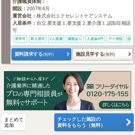
介護職員体制
：
-
開設
：
2007年4月
運営会社
：
株式会社エクセレントケアシステム
入居条件
：
自立,要支援１,要支援２,要介護１,認知症相談
可
見学可
即入居可
2人部屋
個室あり
入居金0円
デイ併設
訪問
資料請求する
施設見学する
(無料)
(無料)
チェックした施設の
まとめて
追加
資料をもらう（無料）