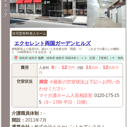
チ
ェ
ッ
ク
住宅型有料老人ホーム
エクセレント両国ガーデンヒルズ
徳島駅前より徒歩5分。賑わいと文化香る街「両国」で、 「これまでの暮らしの継続」
と「24時間安心できる生活」を
徳島県
徳島市
住所
：
徳島県
徳島市
両国本町１−１３
交通：【電車】ＪＲ「徳島」
8
12
11
12
費用
入居時
.7
～
万円
月額
.639
～
.839
万
円
空室状況
満室
※最新の空室状況は下記へお問い合
わせください
マイ介護ホーム入居相談室
:
0120-175-15
5
（9～17時 平日・日曜）
介護職員体制
：
-
開設
：
2011年7月
運営会社
：
株式会社エクセレントケアシステム