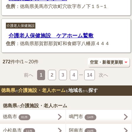
住所
：徳島県美馬市穴吹町穴吹字市ノ下１５−１
介護老人保健施設
介護老人保健施設 ケアホーム鷲敷
住所
：徳島県那賀郡那賀町和食郷字八幡原４４４
272
件中/1～20件
...
前へ
1
2
3
4
14
次へ
徳島県
介護施設・老人ホーム
地域名
探す
の
を
から
徳島県
介護施設・老人ホーム
の
徳島市
鳴門市
81件
14件
小松島市
阿南市
11件
24件