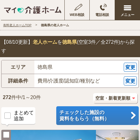
WEB相談
電話相談
有料老人ホームTOP
徳島県の老人ホーム
【08/10更新】
老人ホーム
を
徳島県
(空室3件／全272件)
から探
す
エリア
徳島県
変更
詳細条件
費用/介護度/認知症/種別など
変更
272
件中/1～20件
チェックした施設の
まとめて
追加
資料をもらう（無料）