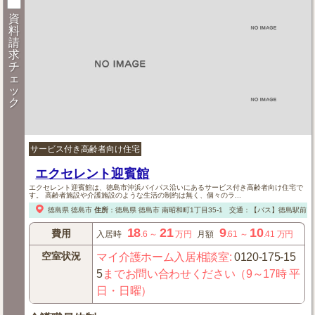
資
料
請
求
チ
ェ
ッ
ク
サービス付き高齢者向け住宅
エクセレント迎賓館
エクセレント迎賓館は、徳島市沖浜バイパス沿いにあるサービス付き高齢者向け住宅で
す。 高齢者施設や介護施設のような生活の制約は無く、個々のラ...
徳島県
徳島市
住所
：
徳島県
徳島市
南昭和町1丁目35-1
交通：【バス】徳島駅前よ
18
21
9
10
費用
入居時
.6
～
万円
月額
.61
～
.41
万円
空室状況
マイ介護ホーム入居相談室
:
0120-175-15
5
までお問い合わせください（9～17時 平
日・日曜）