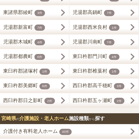
東諸県郡綾町
児湯郡高鍋町
3件
7件
児湯郡新富町
児湯郡西米良村
7件
1件
児湯郡木城町
児湯郡川南町
4件
7件
児湯郡都農町
東臼杵郡門川町
6件
4件
東臼杵郡諸塚村
東臼杵郡椎葉村
1件
1件
東臼杵郡美郷町
西臼杵郡高千穂町
6件
3件
西臼杵郡日之影町
西臼杵郡五ヶ瀬町
2件
2件
宮崎県
介護施設・老人ホーム
施設種類
探す
の
から
介護付き有料老人ホーム
40件