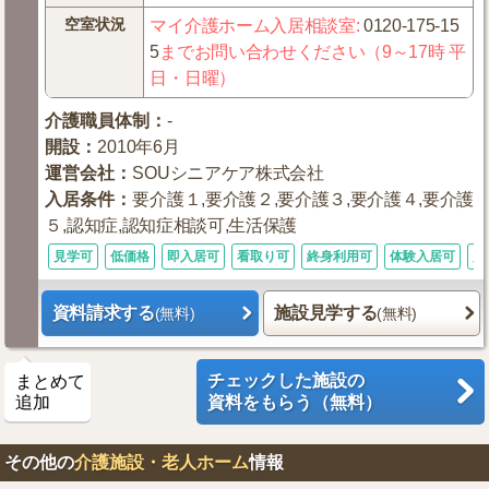
空室状況
マイ介護ホーム入居相談室
:
0120-175-15
5
までお問い合わせください（9～17時 平
日・日曜）
介護職員体制
：
-
開設
：
2010年6月
運営会社
：
SOUシニアケア株式会社
入居条件
：
要介護１,要介護２,要介護３,要介護４,要介護
５,認知症,認知症相談可,生活保護
見学可
低価格
即入居可
看取り可
終身利用可
体験入居可
入
資料請求する
施設見学する
(無料)
(無料)
チェックした施設の
まとめて
追加
資料をもらう（無料）
その他の
介護施設・老人ホーム
情報