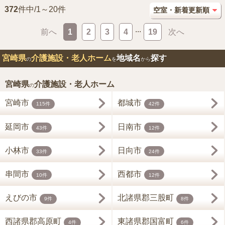
372
件中/1～20件
...
前へ
1
2
3
4
19
次へ
宮崎県
介護施設・老人ホーム
地域名
探す
の
を
から
宮崎県
介護施設・老人ホーム
の
宮崎市
都城市
115件
42件
延岡市
日南市
43件
12件
小林市
日向市
33件
24件
串間市
西都市
10件
12件
えびの市
北諸県郡三股町
9件
8件
西諸県郡高原町
東諸県郡国富町
4件
6件