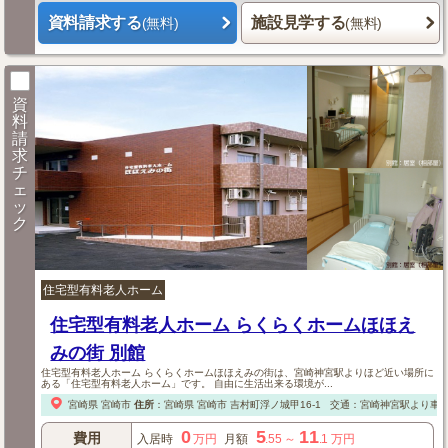
資料請求する
施設見学する
(無料)
(無料)
資
料
請
求
チ
ェ
ッ
ク
住宅型有料老人ホーム
住宅型有料老人ホーム らくらくホームほほえ
みの街 別館
住宅型有料老人ホーム らくらくホームほほえみの街は、宮崎神宮駅よりほど近い場所に
ある「住宅型有料老人ホーム」です。 自由に生活出来る環境が...
宮崎県
宮崎市
住所
：
宮崎県
宮崎市
吉村町浮ノ城甲16-1
交通：宮崎神宮駅より車で
0
5
11
費用
入居時
万円
月額
.55
～
.1
万円