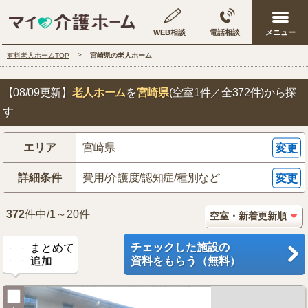
WEB相談
電話相談
有料老人ホームTOP
宮崎県の老人ホーム
【08/09更新】
老人ホーム
を
宮崎県
(空室1件／全372件)
から探
す
エリア
宮崎県
変更
詳細条件
費用/介護度/認知症/種別など
変更
372
件中/1～20件
チェックした施設の
まとめて
追加
資料をもらう（無料）