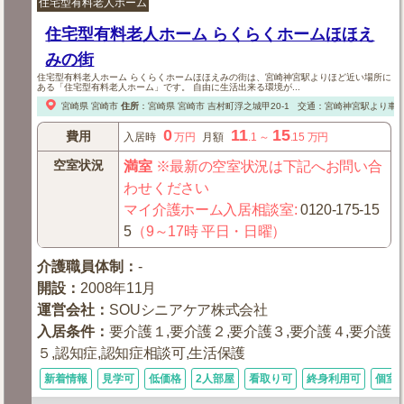
住宅型有料老人ホーム
住宅型有料老人ホーム らくらくホームほほえ
みの街
住宅型有料老人ホーム らくらくホームほほえみの街は、宮崎神宮駅よりほど近い場所に
ある「住宅型有料老人ホーム」です。 自由に生活出来る環境が...
宮崎県
宮崎市
住所
：
宮崎県
宮崎市
吉村町浮之城甲20-1
交通：宮崎神宮駅より車で
0
11
15
費用
入居時
万円
月額
.1
～
.15
万円
空室状況
満室
※最新の空室状況は下記へお問い合
わせください
マイ介護ホーム入居相談室
:
0120-175-15
5
（9～17時 平日・日曜）
介護職員体制
：
-
開設
：
2008年11月
運営会社
：
SOUシニアケア株式会社
入居条件
：
要介護１,要介護２,要介護３,要介護４,要介護
５,認知症,認知症相談可,生活保護
新着情報
見学可
低価格
2人部屋
看取り可
終身利用可
個室