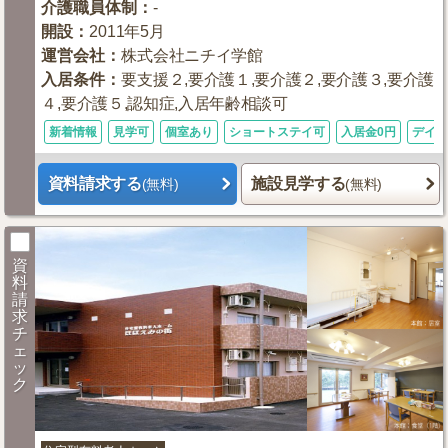
介護職員体制
：
-
開設
：
2011年5月
運営会社
：
株式会社ニチイ学館
入居条件
：
要支援２,要介護１,要介護２,要介護３,要介護
４,要介護５,認知症,入居年齢相談可
新着情報
見学可
個室あり
ショートステイ可
入居金0円
デイ併
資料請求する
施設見学する
(無料)
(無料)
資
料
請
求
チ
ェ
ッ
ク