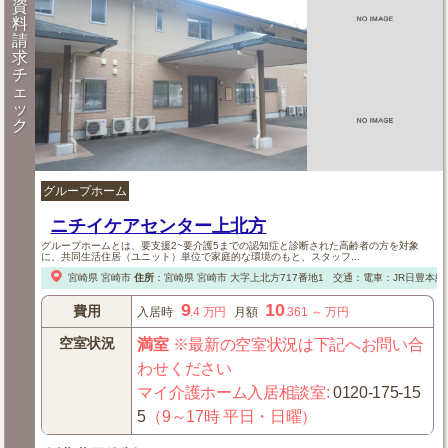
資
料
請
求
チ
ェ
ッ
ク
グループホーム
ニチイケアセンター上北方
グループホームとは、要支援2~要介護5までの認知症と診断された高齢者の方を対象
に、共同生活住居（ユニット）単位で家庭的な環境のもと、スタッフ...
宮崎県
宮崎市
住所
：
宮崎県
宮崎市
大字上北方717番地1
交通：電車：JR日豊本線
9
10
費用
入居時
.4
万円
月額
.361
～
万円
空室状況
満室
※最新の空室状況は下記へお問い合
わせください
マイ介護ホーム入居相談室
:
0120-175-15
5
（9～17時 平日・日曜）