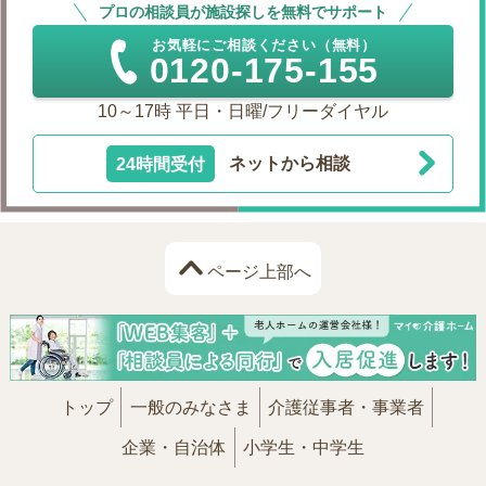
プロの相談員が施設探しを無料でサポート
お気軽にご相談ください（無料）
0120-175-155
10～17時 平日・日曜/フリーダイヤル
24時間受付
ネットから相談
ページ上部へ
トップ
一般のみなさま
介護従事者・事業者
企業・自治体
小学生・中学生