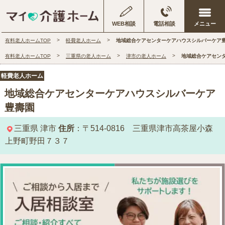
WEB相談
電話相談
有料老人ホームTOP
軽費老人ホーム
地域総合ケアセンターケアハウスシルバーケア
有料老人ホームTOP
三重県の老人ホーム
津市の老人ホーム
地域総合ケアセン
軽費老人ホーム
地域総合ケアセンターケアハウスシルバーケア
豊壽園
三重県
津市
住所
：〒514-0816 三重県津市高茶屋小森
上野町野田７３７