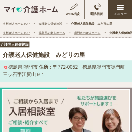
WEB相談
電話相談
有料老人ホームTOP
介護老人保健施設
介護老人保健施設 みどりの里
有料老人ホームTOP
徳島県の老人ホーム
鳴門市の老人ホーム
介護老人保健施
介護老人保健施設
介護老人保健施設 みどりの里
徳島県
鳴門市
住所
：〒772-0052 徳島県鳴門市鳴門町
三ッ石字江尻山９１