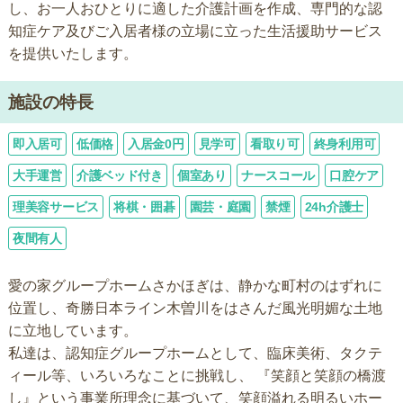
し、お一人おひとりに適した介護計画を作成、専門的な認
知症ケア及びご入居者様の立場に立った生活援助サービス
を提供いたします。
施設の特長
即入居可
低価格
入居金0円
見学可
看取り可
終身利用可
大手運営
介護ベッド付き
個室あり
ナースコール
口腔ケア
理美容サービス
将棋・囲碁
園芸・庭園
禁煙
24h介護士
夜間有人
愛の家グループホームさかほぎは、静かな町村のはずれに
位置し、奇勝日本ライン木曽川をはさんだ風光明媚な土地
に立地しています。
私達は、認知症グループホームとして、臨床美術、タクテ
ィール等、いろいろなことに挑戦し、 『笑顔と笑顔の橋渡
し』という事業所理念に基づいて、笑顔溢れる明るいホー