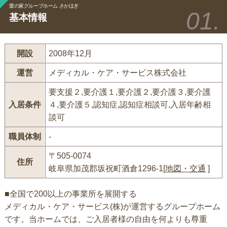
愛の家グループホーム さかほぎ
基本情報
開設
2008年12月
運営
メディカル・ケア・サービス株式会社
要支援２,要介護１,要介護２,要介護３,要介護
入居条件
４,要介護５,認知症,認知症相談可,入居年齢相
談可
職員体制
-
〒505-0074
住所
岐阜県加茂郡坂祝町酒倉1296-1[
地図・交通
]
■全国で200以上の事業所を展開する
メディカル・ケア・サービス(株)が運営するグループホーム
です。当ホームでは、ご入居者様の自由を何よりも尊重