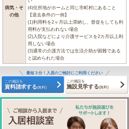
い
病気・そ
(4)住所地がホームと同じ市町村にあること
の他
【退去条件の一例】
(1)利用料を2ヶ月以上滞納し、督促をしても利
用料が支払われない場合
(2)入院などにより介護サービスを2カ月以上利
用しない場合
(3)通常の介護方法では生活介助が困難である
と認められた場合
最短３分！入居のご検討にご利用ください
この施設を
この施設を
施設見学する
資料請求する
(無料)
(無料)