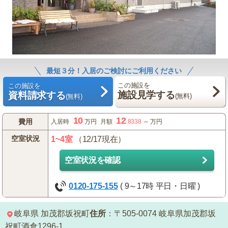
最短３分！入居のご検討にご利用ください
この施設を
この施設を
施設見学する
資料請求する
(無料)
(無料)
10
12
費用
入居時
万円
月額
.8338
～
万円
空室状況
1~4室
（12/17現在）
空室状況を確認
0120-175-155
( 9～17時 平日・日曜 )
岐阜県
加茂郡坂祝町
住所
：〒505-0074
岐阜県加茂郡坂
祝町酒倉1296-1