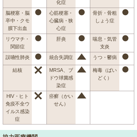
化症
脳梗塞・脳
心筋梗塞・
骨折・骨粗
卒中・クモ
心臓病・狭
しょう症
膜下出血
心症
リウマチ・
肝炎
喘息・気管
関節症
支炎
誤嚥性肺炎
統合失調症
うつ・鬱病
結核
MRSA、ブ
梅毒（ばい
ドウ球菌感
どく）
染症
HIV・ヒト
疥癬（かい
免疫不全ウ
せん）
イルス感染
症