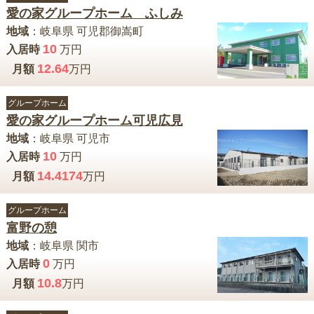
愛の家グループホーム ふしみ
地域
：
岐阜県
可児郡御嵩町
10
入居時
万円
12.64
月額
万円
グループホーム
愛の家グループホーム可児広見
地域
：
岐阜県
可児市
10
入居時
万円
14.4174
月額
万円
グループホーム
富野の憩
地域
：
岐阜県
関市
0
入居時
万円
10.8
月額
万円