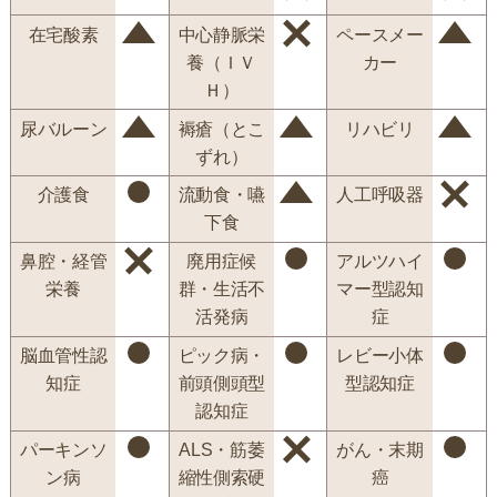
在宅酸素
中心静脈栄
ペースメー
養（ＩＶ
カー
Ｈ）
尿バルーン
褥瘡（とこ
リハビリ
ずれ）
介護食
流動食・嚥
人工呼吸器
下食
鼻腔・経管
廃用症候
アルツハイ
栄養
群・生活不
マー型認知
活発病
症
脳血管性認
ピック病・
レビー小体
知症
前頭側頭型
型認知症
認知症
パーキンソ
ALS・筋萎
がん・末期
ン病
縮性側索硬
癌