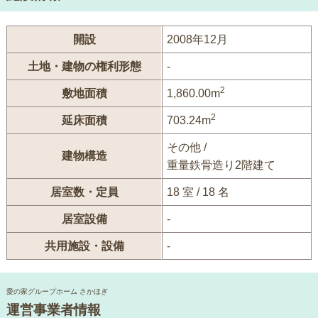
開設
2008年12月
土地・建物の権利形態
-
2
敷地面積
1,860.00m
2
延床面積
703.24m
その他 /
建物構造
重量鉄骨造り2階建て
居室数・定員
18 室 / 18 名
居室設備
-
共用施設・設備
-
愛の家グループホーム さかほぎ
運営事業者情報