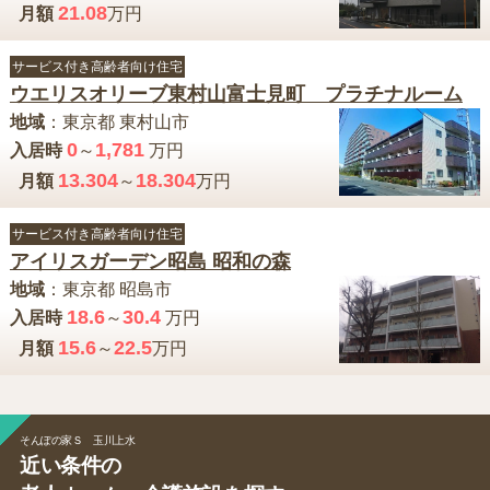
21.08
月額
万円
サービス付き高齢者向け住宅
ウエリスオリーブ東村山富士見町 プラチナルーム
地域
：
東京都
東村山市
0
1,781
入居時
～
万円
13.304
18.304
月額
～
万円
サービス付き高齢者向け住宅
アイリスガーデン昭島 昭和の森
地域
：
東京都
昭島市
18.6
30.4
入居時
～
万円
15.6
22.5
月額
～
万円
そんぽの家Ｓ 玉川上水
近い条件の