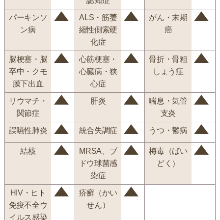
認知症
パーキンソ
ALS・筋萎
がん・末期
ン病
縮性側索硬
癌
化症
脳梗塞・脳
心筋梗塞・
骨折・骨粗
卒中・クモ
心臓病・狭
しょう症
膜下出血
心症
リウマチ・
肝炎
喘息・気管
関節症
支炎
誤嚥性肺炎
統合失調症
うつ・鬱病
結核
MRSA、ブ
梅毒（ばい
ドウ球菌感
どく）
染症
HIV・ヒト
疥癬（かい
免疫不全ウ
せん）
イルス感染