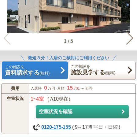
1
/
5
最短３分！入居のご検討にご利用ください
この施設を
この施設を
施設見学する
資料請求する
(無料)
(無料)
0
15
費用
入居時
万円
月額
.701
～
万円
空室状況
1~4室
（7/10現在）
空室状況を確認
0120-175-155
( 9～17時 平日・日曜 )