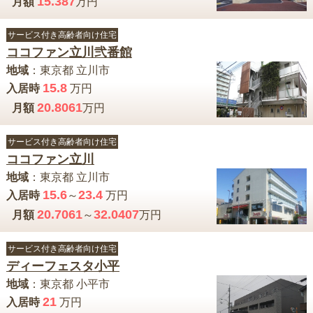
15.387
月額
万円
サービス付き高齢者向け住宅
ココファン立川弐番館
地域
：
東京都
立川市
15.8
入居時
万円
20.8061
月額
万円
サービス付き高齢者向け住宅
ココファン立川
地域
：
東京都
立川市
15.6
23.4
入居時
～
万円
20.7061
32.0407
月額
～
万円
サービス付き高齢者向け住宅
ディーフェスタ小平
地域
：
東京都
小平市
21
入居時
万円