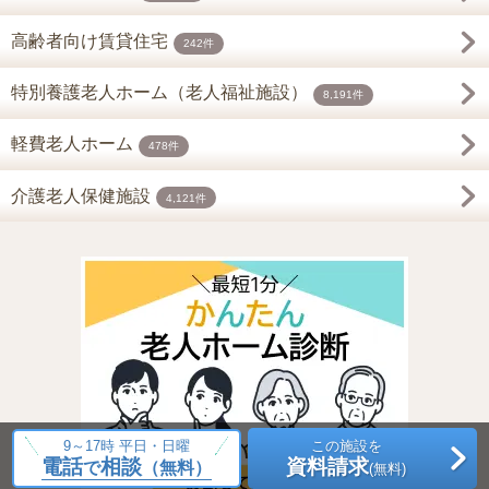
高齢者向け賃貸住宅
242件
特別養護老人ホーム（老人福祉施設）
8,191件
軽費老人ホーム
478件
介護老人保健施設
4,121件
9～17時 平日・日曜
この施設を
電話
相談
資料請求
で
（無料）
(無料)