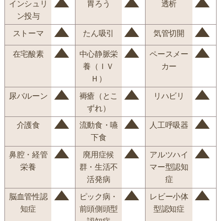
インシュリ
胃ろう
透析
ン投与
ストーマ
たん吸引
気管切開
在宅酸素
中心静脈栄
ペースメー
養（ＩＶ
カー
Ｈ）
尿バルーン
褥瘡（とこ
リハビリ
ずれ）
介護食
流動食・嚥
人工呼吸器
下食
鼻腔・経管
廃用症候
アルツハイ
栄養
群・生活不
マー型認知
活発病
症
脳血管性認
ピック病・
レビー小体
知症
前頭側頭型
型認知症