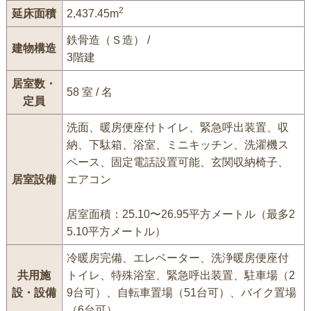
2
延床面積
2,437.45m
鉄骨造（Ｓ造） /
建物構造
3階建
居室数・
58 室 / 名
定員
洗面、暖房便座付トイレ、緊急呼出装置、収
納、下駄箱、浴室、ミニキッチン、洗濯機ス
ペース、固定電話設置可能、玄関収納椅子、
居室設備
エアコン
居室面積：25.10〜26.95平方メートル（最多2
5.10平方メートル）
冷暖房完備、エレベーター、洗浄暖房便座付
共用施
トイレ、特殊浴室、緊急呼出装置、駐車場（2
設・設備
9台可）、自転車置場（51台可）、バイク置場
（6台可）