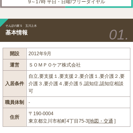
9～17時 平日・日曜/フリーダイヤル
そんぽの家Ｓ 玉川上水
基本情報
開設
2012年9月
運営
ＳＯＭＰＯケア株式会社
自立,要支援１,要支援２,要介護１,要介護２,要
入居条件
介護３,要介護４,要介護５,認知症,認知症相談
可
職員体制
-
〒190-0004
住所
東京都立川市柏町4丁目75-3[
地図・交通
]