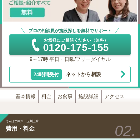
プロの相談員が施設探しを無料でサポート
お気軽にご相談ください（無料）
0120-175-155
9～17時 平日・日曜/フリーダイヤル
24時間受付
ネットから相談
基本情報
料金
お食事
施設詳細
アクセス
そんぽの家Ｓ 玉川上水
費用・料金