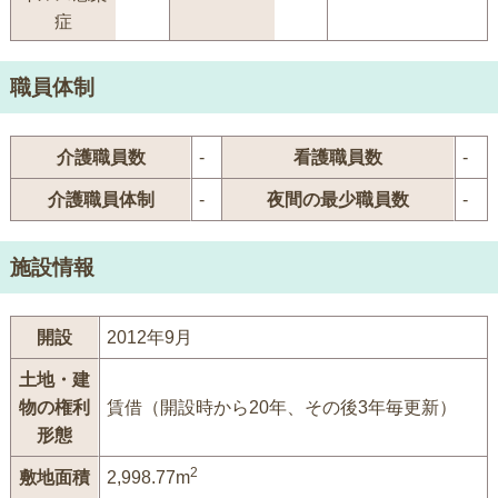
症
職員体制
介護職員数
-
看護職員数
-
介護職員体制
-
夜間の最少職員数
-
施設情報
開設
2012年9月
土地・建
物の権利
賃借（開設時から20年、その後3年毎更新）
形態
2
敷地面積
2,998.77m