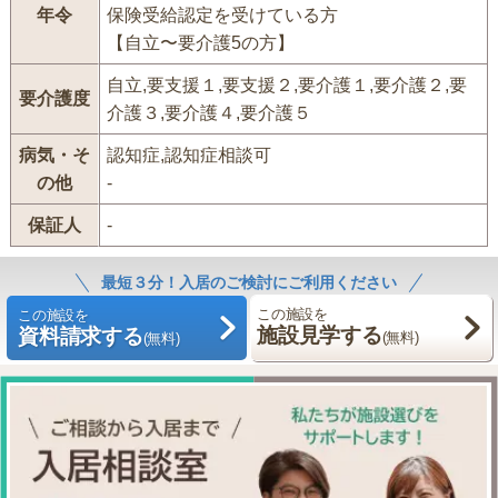
年令
保険受給認定を受けている方
【自立〜要介護5の方】
自立,要支援１,要支援２,要介護１,要介護２,要
要介護度
介護３,要介護４,要介護５
病気・そ
認知症,認知症相談可
の他
-
保証人
-
最短３分！入居のご検討にご利用ください
この施設を
この施設を
施設見学する
資料請求する
(無料)
(無料)