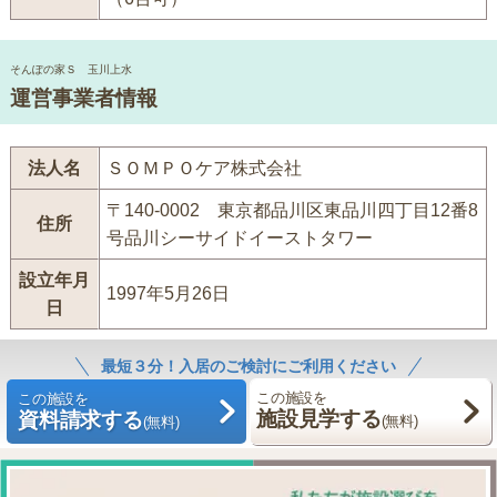
そんぽの家Ｓ 玉川上水
運営事業者情報
法人名
ＳＯＭＰＯケア株式会社
〒140-0002 東京都品川区東品川四丁目12番8
住所
号品川シーサイドイーストタワー
設立年月
1997年5月26日
日
最短３分！入居のご検討にご利用ください
この施設を
この施設を
施設見学する
資料請求する
(無料)
(無料)