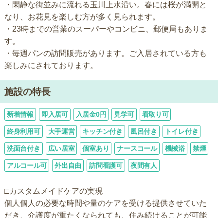
・閑静な街並みに流れる玉川上水沿い。春には桜が満開と
なり、お花見を楽しむ方が多く見られます。
・23時までの営業のスーパーやコンビニ、郵便局もありま
す。
・毎週パンの訪問販売があります。ご入居されている方も
楽しみにされております。
施設の特長
新着情報
即入居可
入居金0円
見学可
看取り可
終身利用可
大手運営
キッチン付き
風呂付き
トイレ付き
洗面台付き
広い居室
個室あり
ナースコール
機械浴
禁煙
アルコール可
外出自由
訪問看護可
夜間有人
□カスタムメイドケアの実現
個人個人の必要な時間や量のケアを受ける提供させていた
だき、介護度が重たくなられても、住み続けることが可能