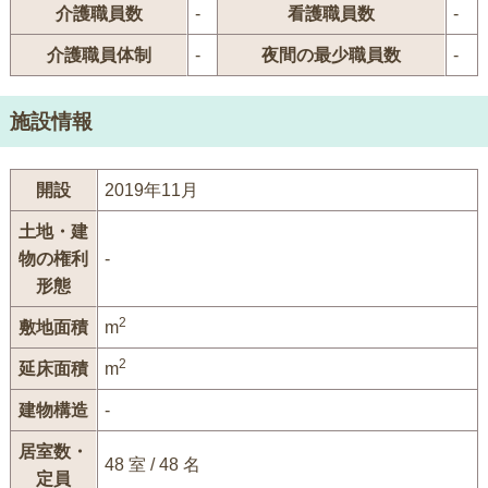
介護職員数
-
看護職員数
-
介護職員体制
-
夜間の最少職員数
-
施設情報
開設
2019年11月
土地・建
物の権利
-
形態
2
敷地面積
m
2
延床面積
m
建物構造
-
居室数・
48 室 / 48 名
定員