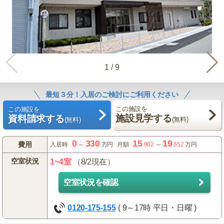
1
/
9
最短３分！入居のご検討にご利用ください
この施設を
この施設を
施設見学する
資料請求する
(無料)
(無料)
0
330
15
19
費用
入居時
～
万円
月額
.802
～
.652
万円
空室状況
1~4室
（8/2現在）
空室状況を確認
0120-175-155
( 9～17時 平日・日曜 )