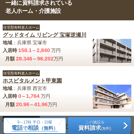
一緒に資料請求されている
老人ホーム・介護施設
住宅型有料老人ホーム
グッドタイム リビング 宝塚逆瀬川
地域
：
兵庫県
宝塚市
158.1
2,840
入居時
～
万円
28.346
96.202
月額
～
万円
住宅型有料老人ホーム
ホスピタルメント甲東園
地域
：
兵庫県
西宮市
0
1,764
入居時
～
万円
20.96
41.96
月額
～
万円
住宅型有料老人ホーム
9～17時 平日・日曜
この施設を
エレガーノ西宮（介護居室）
電話
相談
資料請求
で
（無料）
(無料)