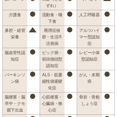
ずれ）
介護食
流動食・嚥
人工呼吸器
下食
鼻腔・経管
廃用症候
アルツハイ
栄養
群・生活不
マー型認知
活発病
症
脳血管性認
ピック病・
レビー小体
知症
前頭側頭型
型認知症
認知症
パーキンソ
ALS・筋萎
がん・末期
ン病
縮性側索硬
癌
化症
脳梗塞・脳
心筋梗塞・
骨折・骨粗
卒中・クモ
心臓病・狭
しょう症
膜下出血
心症