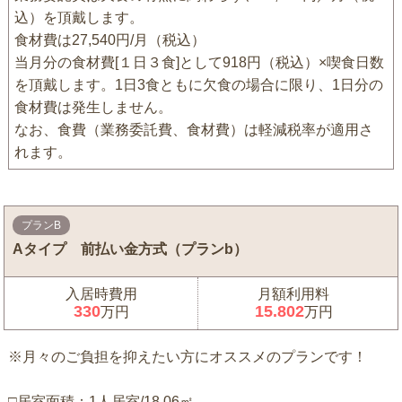
込）を頂戴します。
食材費は27,540円/月（税込）
当月分の食材費[１日３食]として918円（税込）×喫食日数
を頂戴します。1日3食ともに欠食の場合に限り、1日分の
食材費は発生しません。
なお、食費（業務委託費、食材費）は軽減税率が適用さ
れます。
プランB
Aタイプ 前払い金方式（プランb）
入居時費用
月額利用料
330
15.802
万円
万円
※月々のご負担を抑えたい方にオススメのプランです！
□居室面積：1人居室/18.06㎡