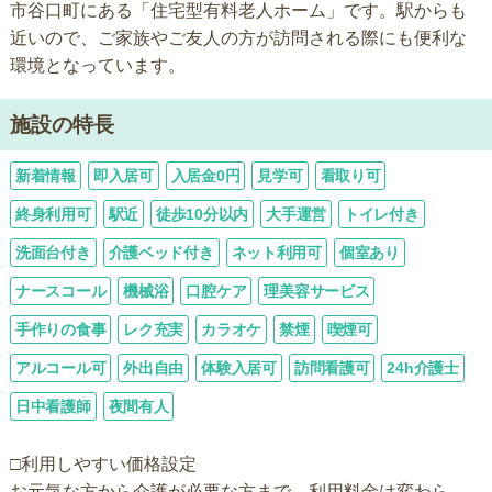
市谷口町にある「住宅型有料老人ホーム」です。駅からも
近いので、ご家族やご友人の方が訪問される際にも便利な
環境となっています。
施設の特長
新着情報
即入居可
入居金0円
見学可
看取り可
終身利用可
駅近
徒歩10分以内
大手運営
トイレ付き
洗面台付き
介護ベッド付き
ネット利用可
個室あり
ナースコール
機械浴
口腔ケア
理美容サービス
手作りの食事
レク充実
カラオケ
禁煙
喫煙可
アルコール可
外出自由
体験入居可
訪問看護可
24h介護士
日中看護師
夜間有人
□利用しやすい価格設定
お元気な方から介護が必要な方まで、利用料金は変わら