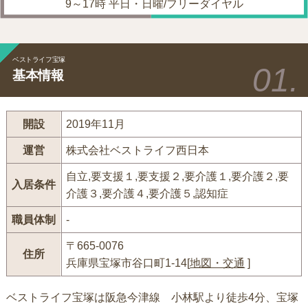
9～17時 平日・日曜/フリーダイヤル
ベストライフ宝塚
基本情報
開設
2019年11月
運営
株式会社ベストライフ西日本
自立,要支援１,要支援２,要介護１,要介護２,要
入居条件
介護３,要介護４,要介護５,認知症
職員体制
-
〒665-0076
住所
兵庫県宝塚市谷口町1-14[
地図・交通
]
ベストライフ宝塚は阪急今津線 小林駅より徒歩4分、宝塚