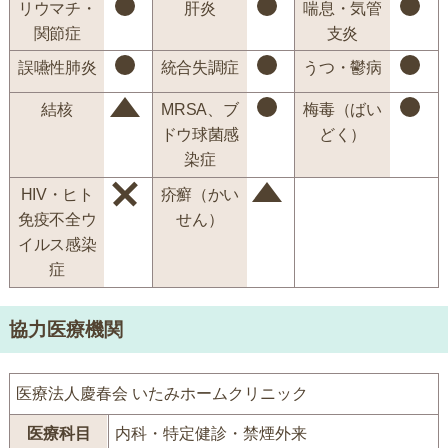
リウマチ・
肝炎
喘息・気管
関節症
支炎
誤嚥性肺炎
統合失調症
うつ・鬱病
結核
MRSA、ブ
梅毒（ばい
ドウ球菌感
どく）
染症
HIV・ヒト
疥癬（かい
免疫不全ウ
せん）
イルス感染
症
協力医療機関
医療法人慶春会 いたみホームクリニック
医療科目
内科・特定健診・禁煙外来