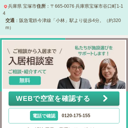
兵庫県
宝塚市
住所
：〒665-0076
兵庫県宝塚市谷口町1-1
4
交通
：阪急電鉄今津線「小林」駅より徒歩4分。（約320
m）
WEBで空室を確認する
電話で確認
0120-175-155