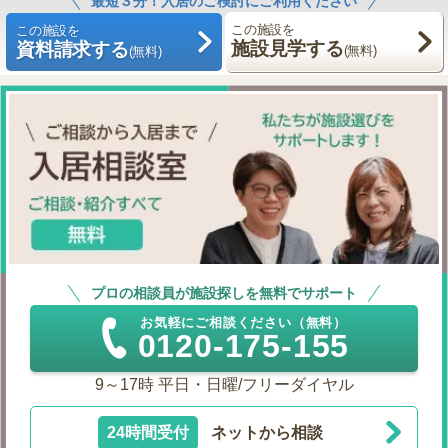
最短３分！入居のご検討にご利用ください
この施設を
この施設を
施設見学する
資料請求する
(無料)
(無料)
プロの相談員が施設探しを無料でサポート
お気軽にご相談ください（無料）
0120-175-155
9～17時 平日・日曜/フリーダイヤル
24時間受付
ネットから相談