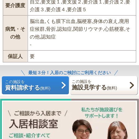
自立,要支援１,要支援２,要介護１,要介護２,要
要介護度
介護３,要介護４,要介護５
脳出血,くも膜下出血,脳梗塞,身体の衰え,廃用
病気・そ
症候群,骨折,認知症,関節リウマチ,心筋梗塞,そ
の他
の他,認知症
-
保証人
要
最短３分！入居のご検討にご利用ください
この施設を
この施設を
施設見学する
資料請求する
(無料)
(無料)