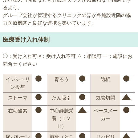
るよう、
グループ会社が管理するクリニックのほか各施設近隣の協
力医療機関と良好な連携を築いています。
医療受け入れ体制
◯：受け入れ可 ×：受け入れ不可 △：相談可 ー：施設にお
問合せください
インシュリ
胃ろう
透析
ン投与
ストーマ
たん吸引
気管切開
在宅酸素
中心静脈栄
ペースメー
養（ＩＶ
カー
Ｈ）
尿バルーン
褥瘡（とこ
リハビリ