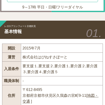
9～17時 平日・日曜/フリーダイヤル
レガロアコンフォート京都伏見
基本情報
開設
2015年7月
運営
株式会社はぴねすさぽーと
要支援１,要支援２,要介護１,要介護２,要介護
入居条件
３,要介護４,要介護５
職員体制
-
〒612-8495
住所
京都府京都市伏見区久我森の宮町9-11[
地図・
交通
]