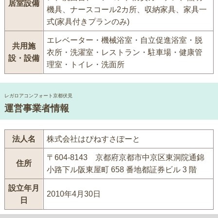
居室設備
機具、ナースコール2カ所、収納家具、家具一
式(家具付きプランのみ)
エレベーター・機械浴室・自立促進浴室・脱
共用施
衣所・洗濯室・レストラン・駐車場・健康管
設・設備
理室・トイレ・洗面所
レガロアコンフォート京都伏見
運営事業者情報
法人名
株式会社はぴねすさぽーと
〒604-8143 京都府京都市中京区東洞院通錦
住所
小路下ル阪東屋町 658 番地都証券ビル 3 階
設立年月
2010年4月30日
日