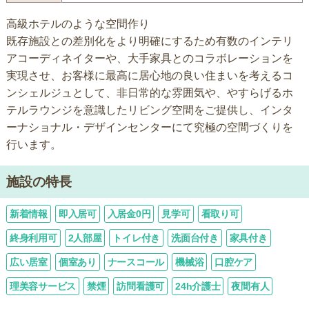
高級ホテルのような空間作り
既存施設との差別化をより明確にするため有数のインテリ
アコーディネイターや、大手家具とのコラボレーションを
実現させ、お客様に最高に居心地の良い住まいを考えるコ
ンシェルジュとして、非日常的な雰囲気や、やすらげるホ
テルラウンジを意識したリビング空間をご提供し、インタ
ーナショナル・デザインセンターにて究極の空間づくりを
行います。
施設の特長
新着情報
即入居可
入居金0円
見学可
看取り可
終身利用可
2人部屋
トイレ付き
洗面台付き
家具付き
広い居室
個室あり
ナースコール
機械浴
口腔ケア
理美容サービス
禁煙
訪問看護可
24h介護士
夜間有人