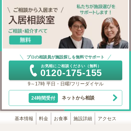
プロの相談員が施設探しを無料でサポート
お気軽にご相談ください（無料）
0120-175-155
9～17時 平日・日曜/フリーダイヤル
24時間受付
ネットから相談
基本情報
料金
お食事
施設詳細
アクセス