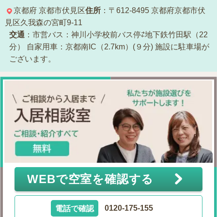
京都府
京都市伏見区
住所
：〒612-8495
京都府京都市伏
見区久我森の宮町9-11
交通
：市営バス：神川小学校前バス停⇄地下鉄竹田駅（22
分）
自家用車：京都南IC（2.7km）(９分)
施設に駐車場が
ございます。
WEBで空室を確認する
電話で確認
0120-175-155