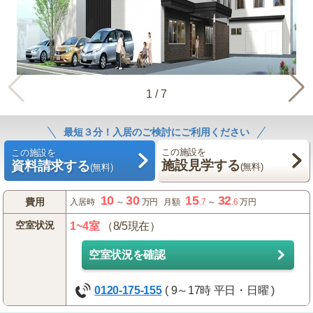
1
/
7
最短３分！入居のご検討にご利用ください
この施設を
この施設を
施設見学する
資料請求する
(無料)
(無料)
10
30
15
32
費用
入居時
～
万円
月額
.7
～
.6
万円
空室状況
1~4室
（8/5現在）
空室状況を確認
0120-175-155
( 9～17時 平日・日曜 )