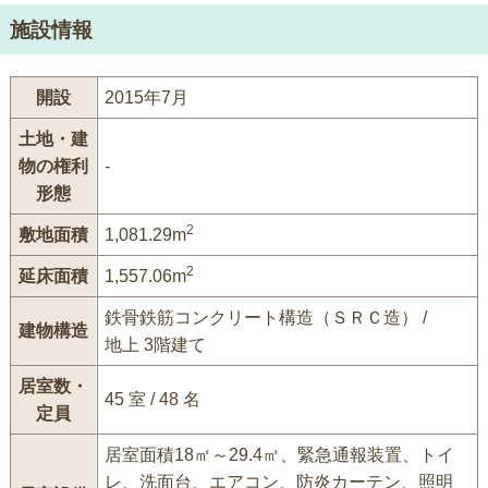
施設情報
開設
2015年7月
土地・建
物の権利
-
形態
2
敷地面積
1,081.29m
2
延床面積
1,557.06m
鉄骨鉄筋コンクリート構造（ＳＲＣ造） /
建物構造
地上 3階建て
居室数・
45 室 / 48 名
定員
居室面積18㎡～29.4㎡、緊急通報装置、トイ
レ、洗面台、エアコン、防炎カーテン、照明