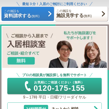
最短３分！入居のご検討にご利用ください
この施設を
この施設を
施設見学する
資料請求する
(無料)
(無料)
プロの相談員が施設探しを無料でサポート
お気軽にご相談ください（無料）
0120-175-155
9～17時 平日・日曜/フリーダイヤル