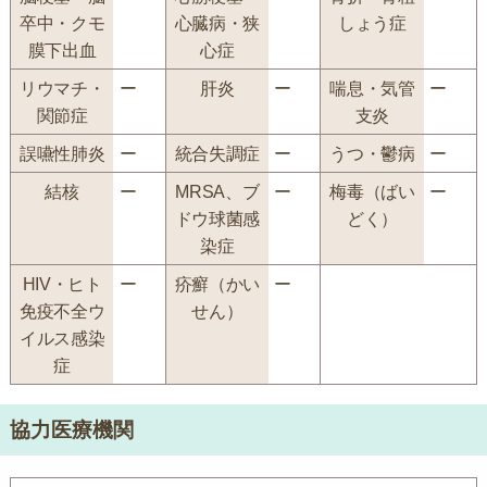
卒中・クモ
心臓病・狭
しょう症
膜下出血
心症
リウマチ・
ー
肝炎
ー
喘息・気管
ー
関節症
支炎
誤嚥性肺炎
ー
統合失調症
ー
うつ・鬱病
ー
結核
ー
MRSA、ブ
ー
梅毒（ばい
ー
ドウ球菌感
どく）
染症
HIV・ヒト
ー
疥癬（かい
ー
免疫不全ウ
せん）
イルス感染
症
協力医療機関