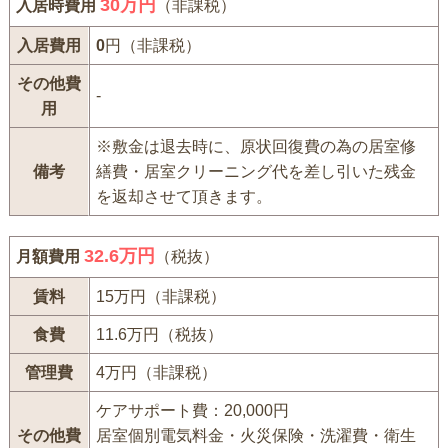
30
万円
入居時費用
（非課税）
入居費用
0
円（非課税）
その他費
-
用
※敷金は退去時に、原状回復費の為の居室修
備考
繕費・居室クリーニング代を差し引いた残金
を返却させて頂きます。
32.6万円
月額費用
（税抜）
賃料
15万円（非課税）
食費
11.6万円（税抜）
管理費
4万円（非課税）
ケアサポート費：20,000円
その他費
居室個別電気料金・火災保険・洗濯費・衛生