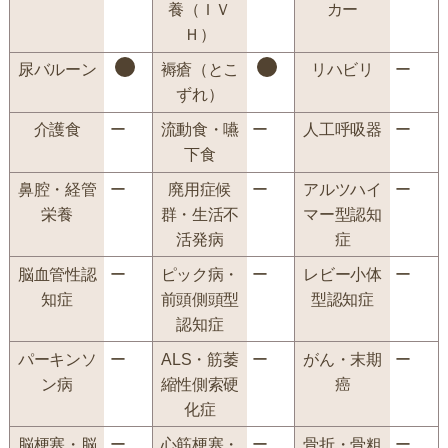
養（ＩＶ
カー
Ｈ）
尿バルーン
褥瘡（とこ
リハビリ
ー
ずれ）
介護食
ー
流動食・嚥
ー
人工呼吸器
ー
下食
鼻腔・経管
ー
廃用症候
ー
アルツハイ
ー
栄養
群・生活不
マー型認知
活発病
症
脳血管性認
ー
ピック病・
ー
レビー小体
ー
知症
前頭側頭型
型認知症
認知症
パーキンソ
ー
ALS・筋萎
ー
がん・末期
ー
ン病
縮性側索硬
癌
化症
脳梗塞・脳
ー
心筋梗塞・
ー
骨折・骨粗
ー