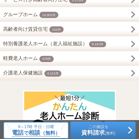
2,255件
グループホーム
14,901件
高齢者向け賃貸住宅
242件
特別養護老人ホーム（老人福祉施設）
8,191件
軽費老人ホーム
478件
介護老人保健施設
4,121件
9～17時 平日・日曜
この施設を
電話
相談
資料請求
で
（無料）
(無料)