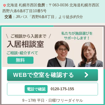
北海道
札幌市西区
住所
：〒063-0036
北海道札幌市西区
西野六条6条8丁目10番5号
交通
：JRバス「西野6条8丁目」より徒歩約5分
WEBで空室を確認する
電話で確認
0120-175-155
9～17時 平日・日曜/フリーダイヤル