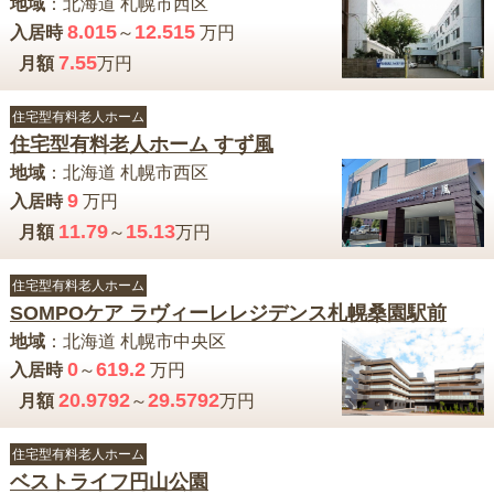
地域
：
北海道
札幌市西区
8.015
12.515
入居時
～
万円
7.55
月額
万円
住宅型有料老人ホーム
住宅型有料老人ホーム すず風
地域
：
北海道
札幌市西区
9
入居時
万円
11.79
15.13
月額
～
万円
住宅型有料老人ホーム
SOMPOケア ラヴィーレレジデンス札幌桑園駅前
地域
：
北海道
札幌市中央区
0
619.2
入居時
～
万円
20.9792
29.5792
月額
～
万円
住宅型有料老人ホーム
ベストライフ円山公園