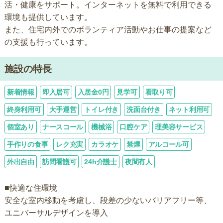
活・健康をサポート。インターネットを無料で利用できる
環境も提供しています。
また、住宅内外でのボランティア活動やお仕事の提案など
の支援も行っています。
施設の特長
新着情報
即入居可
入居金0円
見学可
看取り可
終身利用可
大手運営
トイレ付き
洗面台付き
ネット利用可
個室あり
ナースコール
機械浴
口腔ケア
理美容サービス
手作りの食事
レク充実
カラオケ
禁煙
アルコール可
外出自由
訪問看護可
24h介護士
夜間有人
■快適な住環境
安全な室内移動を考慮し、段差の少ないバリアフリー等、
ユニバーサルデザインを導入