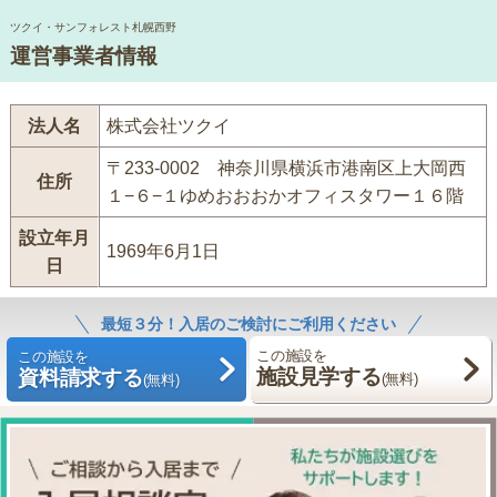
ツクイ・サンフォレスト札幌西野
運営事業者情報
法人名
株式会社ツクイ
〒233-0002 神奈川県横浜市港南区上大岡西
住所
１−６−１ゆめおおおかオフィスタワー１６階
設立年月
1969年6月1日
日
最短３分！入居のご検討にご利用ください
この施設を
この施設を
施設見学する
資料請求する
(無料)
(無料)