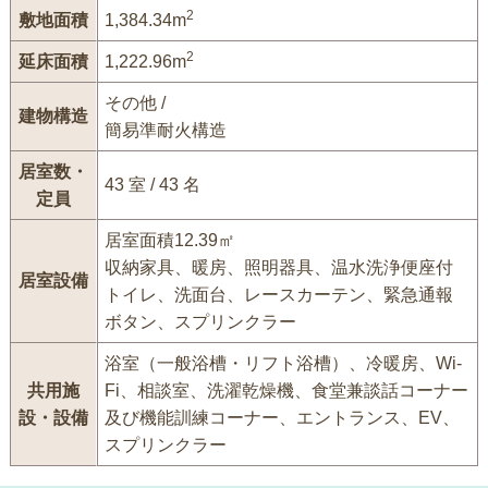
2
敷地面積
1,384.34m
2
延床面積
1,222.96m
その他 /
建物構造
簡易準耐火構造
居室数・
43 室 / 43 名
定員
居室面積12.39㎡
収納家具、暖房、照明器具、温水洗浄便座付
居室設備
トイレ、洗面台、レースカーテン、緊急通報
ボタン、スプリンクラー
浴室（一般浴槽・リフト浴槽）、冷暖房、Wi-
共用施
Fi、相談室、洗濯乾燥機、食堂兼談話コーナー
設・設備
及び機能訓練コーナー、エントランス、EV、
スプリンクラー