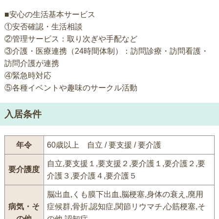
■安心の生活基本サービス
①安否確認・生活相談
②管理サービス：取り次ぎや手配など
③介護・医療連携（24時間体制）：訪問診療・訪問看護・
訪問介護が連携
④緊急時対応
⑤各種イベントや趣味のサークル活動
入居条件
年令
60歳以上 自立 / 要支援 / 要介護
自立,要支援１,要支援２,要介護１,要介護２,要
要介護度
介護３,要介護４,要介護５
脳出血,くも膜下出血,脳梗塞,身体の衰え,廃用
病気・そ
症候群,骨折,認知症,関節リウマチ,心筋梗塞,そ
の他
の他,認知症