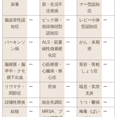
栄養
群・生活不
マー型認知
活発病
症
脳血管性認
ー
ピック病・
ー
レビー小体
ー
知症
前頭側頭型
型認知症
認知症
パーキンソ
ー
ALS・筋萎
ー
がん・末期
ー
ン病
縮性側索硬
癌
化症
脳梗塞・脳
ー
心筋梗塞・
ー
骨折・骨粗
ー
卒中・クモ
心臓病・狭
しょう症
膜下出血
心症
リウマチ・
ー
肝炎
ー
喘息・気管
ー
関節症
支炎
誤嚥性肺炎
ー
統合失調症
ー
うつ・鬱病
ー
結核
ー
MRSA、ブ
ー
梅毒（ばい
ー