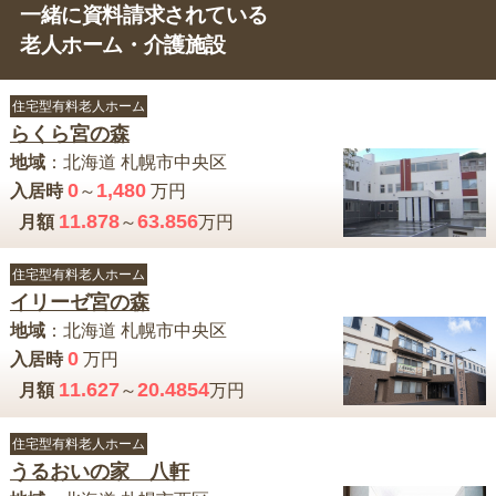
一緒に資料請求されている
老人ホーム・介護施設
住宅型有料老人ホーム
らくら宮の森
地域
：
北海道
札幌市中央区
0
1,480
入居時
～
万円
11.878
63.856
月額
～
万円
住宅型有料老人ホーム
イリーゼ宮の森
地域
：
北海道
札幌市中央区
0
入居時
万円
11.627
20.4854
月額
～
万円
住宅型有料老人ホーム
うるおいの家 八軒