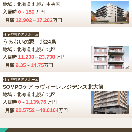
地域
：
北海道
札幌市中央区
0
180
入居時
～
万円
12.902
17.202
月額
～
万円
住宅型有料老人ホーム
うるおいの家 北24条
地域
：
北海道
札幌市北区
11.238
23.738
入居時
～
万円
9.35
14.75
月額
～
万円
住宅型有料老人ホーム
SOMPOケア ラヴィーレレジデンス北大前
地域
：
北海道
札幌市北区
0
1,139.76
入居時
～
万円
20.5752
48.0104
月額
～
万円