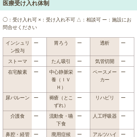
医療受け入れ体制
◯：受け入れ可 ×：受け入れ不可 △：相談可 ー：施設にお
問合せください
インシュリ
ー
胃ろう
ー
透析
ー
ン投与
ストーマ
ー
たん吸引
ー
気管切開
ー
在宅酸素
ー
中心静脈栄
ー
ペースメー
ー
養（ＩＶ
カー
Ｈ）
尿バルーン
ー
褥瘡（とこ
ー
リハビリ
ー
ずれ）
介護食
ー
流動食・嚥
ー
人工呼吸器
ー
下食
鼻腔・経管
ー
廃用症候
ー
アルツハイ
ー