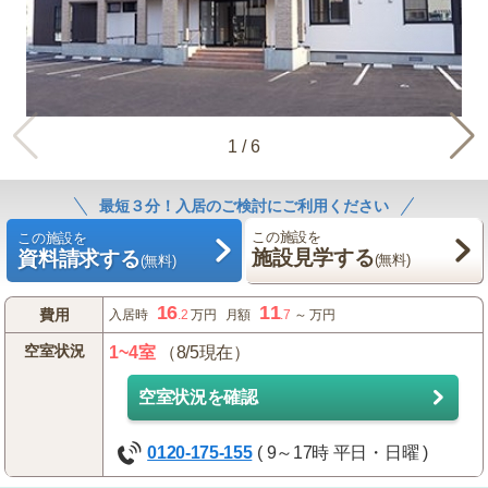
1
/
6
最短３分！入居のご検討にご利用ください
この施設を
この施設を
施設見学する
資料請求する
(無料)
(無料)
16
11
費用
入居時
.2
万円
月額
.7
～
万円
空室状況
1~4室
（8/5現在）
空室状況を確認
0120-175-155
( 9～17時 平日・日曜 )