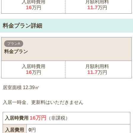
入居時費用
月額利用料
16
11.7
万円
万円
料金プラン詳細
プランA
料金プラン
入居時費用
月額利用料
16
11.7
万円
万円
居室面積 12.39㎡
入居一時金、更新料はいただきません
16
万円
入居時費用
（非課税）
入居費用
0
円