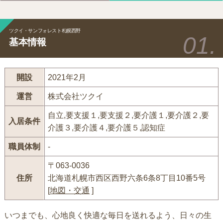
ツクイ・サンフォレスト札幌西野
基本情報
開設
2021年2月
運営
株式会社ツクイ
自立,要支援１,要支援２,要介護１,要介護２,要
入居条件
介護３,要介護４,要介護５,認知症
職員体制
-
〒063-0036
住所
北海道札幌市西区西野六条6条8丁目10番5号
[
地図・交通
]
いつまでも、心地良く快適な毎日を送れるよう、日々の生