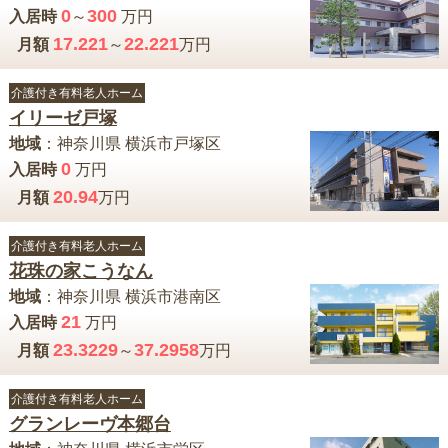
0
300
入居時
～
万円
17.221
22.221
月額
～
万円
介護付き有料老人ホーム
イリーゼ戸塚
地域
：
神奈川県
横浜市戸塚区
0
入居時
万円
20.94
月額
万円
介護付き有料老人ホーム
花珠の家こうなん
地域
：
神奈川県
横浜市港南区
21
入居時
万円
23.3229
37.2958
月額
～
万円
介護付き有料老人ホーム
グランレーヴ本郷台