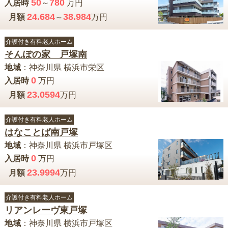
50
780
入居時
～
万円
24.684
38.984
月額
～
万円
介護付き有料老人ホーム
そんぽの家 戸塚南
地域
：
神奈川県
横浜市栄区
0
入居時
万円
23.0594
月額
万円
介護付き有料老人ホーム
はなことば南戸塚
地域
：
神奈川県
横浜市戸塚区
0
入居時
万円
23.9994
月額
万円
介護付き有料老人ホーム
リアンレーヴ東戸塚
地域
：
神奈川県
横浜市戸塚区