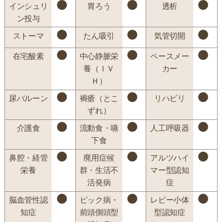
インシュリ
胃ろう
透析
ン投与
ストーマ
たん吸引
気管切開
在宅酸素
中心静脈栄
ペースメー
養（ＩＶ
カー
Ｈ）
尿バルーン
褥瘡（とこ
リハビリ
ずれ）
介護食
流動食・嚥
人工呼吸器
下食
鼻腔・経管
廃用症候
アルツハイ
栄養
群・生活不
マー型認知
活発病
症
脳血管性認
ピック病・
レビー小体
知症
前頭側頭型
型認知症