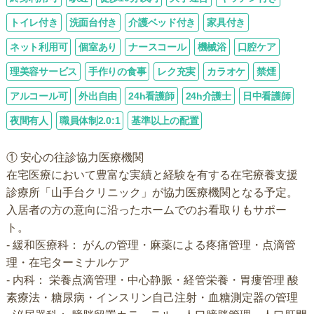
トイレ付き
洗面台付き
介護ベッド付き
家具付き
ネット利用可
個室あり
ナースコール
機械浴
口腔ケア
理美容サービス
手作りの食事
レク充実
カラオケ
禁煙
アルコール可
外出自由
24h看護師
24h介護士
日中看護師
夜間有人
職員体制2.0:1
基準以上の配置
① 安心の往診協力医療機関
在宅医療において豊富な実績と経験を有する在宅療養支援
診療所「山手台クリニック」が協力医療機関となる予定。
入居者の方の意向に沿ったホームでのお看取りもサポー
ト。
- 緩和医療科： がんの管理・麻薬による疼痛管理・点滴管
理・在宅ターミナルケア
- 内科： 栄養点滴管理・中心静脈・経管栄養・胃瘻管理 酸
素療法・糖尿病・インスリン自己注射・血糖測定器の管理