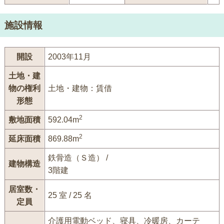
施設情報
開設
2003年11月
土地・建
物の権利
土地・建物：賃借
形態
2
敷地面積
592.04m
2
延床面積
869.88m
鉄骨造（Ｓ造） /
建物構造
3階建
居室数・
25 室 / 25 名
定員
介護用電動ベッド、寝具、冷暖房、カーテ