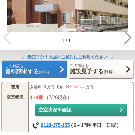
1
/
11
最短３分！入居のご検討にご利用ください
この施設を
この施設を
施設見学する
資料請求する
(無料)
(無料)
0
37
費用
入居時
万円
月額
.9208
～
万円
空室状況
1~4室
（7/26現在）
空室状況を確認
0120-175-155
( 9～17時 平日・日曜 )