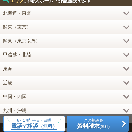
エリア
老人ホーム・介護施設を探す
から
北海道・東北
関東（東京）
関東（東京以外)
甲信越・北陸
東海
近畿
中国・四国
九州・沖縄
9～17時 平日・日曜
この施設を
電話
相談
資料請求
で
（無料）
(無料)
種類
老人ホーム・介護施設
探す
から
を