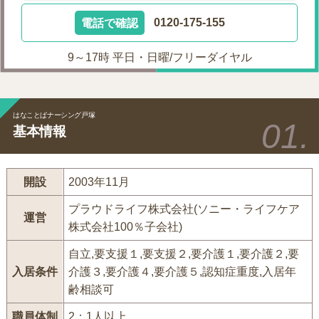
電話で確認
0120-175-155
9～17時 平日・日曜/フリーダイヤル
はなことばナーシング戸塚
基本情報
開設
2003年11月
プラウドライフ株式会社(ソニー・ライフケア
運営
株式会社100％子会社)
自立,要支援１,要支援２,要介護１,要介護２,要
入居条件
介護３,要介護４,要介護５,認知症重度,入居年
齢相談可
職員体制
2：1人以上