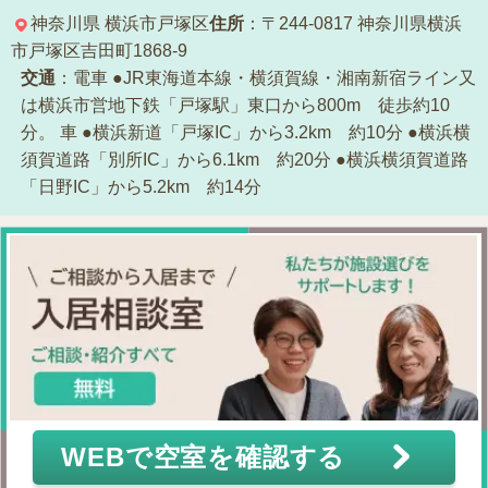
神奈川県
横浜市戸塚区
住所
：〒244-0817
神奈川県横浜
市戸塚区吉田町1868-9
交通
：電車
●JR東海道本線・横須賀線・湘南新宿ライン又
は横浜市営地下鉄「戸塚駅」東口から800m 徒歩約10
分。
車
●横浜新道「戸塚IC」から3.2km 約10分
●横浜横
須賀道路「別所IC」から6.1km 約20分
●横浜横須賀道路
「日野IC」から5.2km 約14分
WEBで空室を確認する