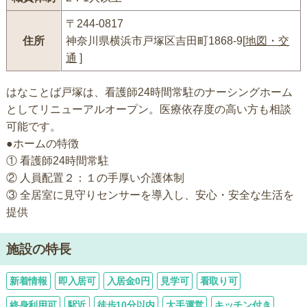
〒244-0817
住所
神奈川県横浜市戸塚区吉田町1868-9[
地図・交
通
]
はなことば戸塚は、看護師24時間常駐のナーシングホーム
としてリニューアルオープン。医療依存度の高い方も相談
可能です。
●ホームの特徴
① 看護師24時間常駐
② 人員配置２：１の手厚い介護体制
③ 全居室に見守りセンサーを導入し、安心・安全な生活を
提供
施設の特長
新着情報
即入居可
入居金0円
見学可
看取り可
終身利用可
駅近
徒歩10分以内
大手運営
キッチン付き