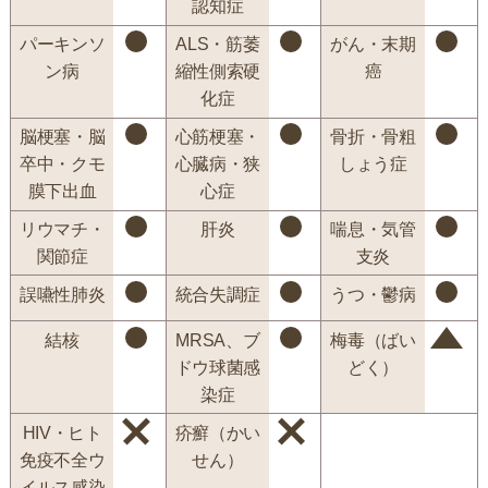
認知症
パーキンソ
ALS・筋萎
がん・末期
ン病
縮性側索硬
癌
化症
脳梗塞・脳
心筋梗塞・
骨折・骨粗
卒中・クモ
心臓病・狭
しょう症
膜下出血
心症
リウマチ・
肝炎
喘息・気管
関節症
支炎
誤嚥性肺炎
統合失調症
うつ・鬱病
結核
MRSA、ブ
梅毒（ばい
ドウ球菌感
どく）
染症
HIV・ヒト
疥癬（かい
免疫不全ウ
せん）
イルス感染