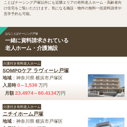
ことばナーシング戸塚以外にも近隣エリアの有料老人ホーム・高齢者向
け住宅をご覧いただけます。気になる施設・物件の無料一括資料請求や
見学予約も可能。
はなことばナーシング戸塚
一緒に資料請求されている
老人ホーム・介護施設
介護付き有料老人ホーム
SOMPOケア ラヴィーレ戸塚
地域
：
神奈川県
横浜市戸塚区
0
1,536
入居時
～
万円
23.4974
60.4134
月額
～
万円
介護付き有料老人ホーム
ニチイホーム戸塚
地域
：
神奈川県
横浜市戸塚区