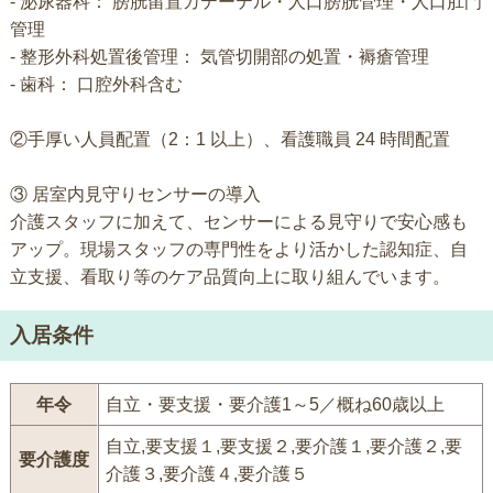
- 泌尿器科： 膀胱留置カテーテル・人口膀胱管理・人口肛門
管理
- 整形外科処置後管理： 気管切開部の処置・褥瘡管理
- 歯科： 口腔外科含む
②手厚い人員配置（2：1 以上）、看護職員 24 時間配置
③ 居室内見守りセンサーの導入
介護スタッフに加えて、センサーによる見守りで安心感も
アップ。現場スタッフの専門性をより活かした認知症、自
立支援、看取り等のケア品質向上に取り組んでいます。
入居条件
年令
自立・要支援・要介護1～5／概ね60歳以上
自立,要支援１,要支援２,要介護１,要介護２,要
要介護度
介護３,要介護４,要介護５