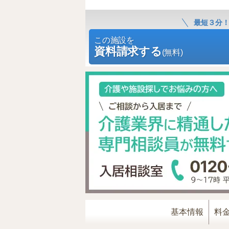
最短３分
この施設を
資料請求する
(無料)
基本情報
料