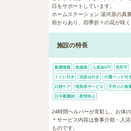
日をサポートしています。
ホームステーション 湯河原の真
前からあり、四季折々の花が咲く
施設の特長
新着情報
低価格
入居金0円
見学可
トイレ付き
洗面台付き
介護ベッド付
口腔ケア
理美容サービス
手作りの食
日中看護師
夜間有人
24時間ヘルパーが常駐し、お体
＊サービス内容は食事介助・入浴
ものです。