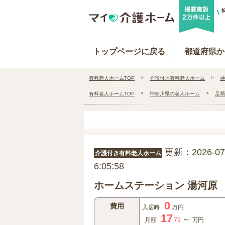
トップページに戻る
都道府県か
有料老人ホームTOP
介護付き有料老人ホーム
神
有料老人ホームTOP
神奈川県の老人ホーム
足柄
更新：2026-07-
介護付き有料老人ホーム
6:05:58
ホームステーション 湯河原
0
費用
入居時
万円
17
～
月額
.79
万円