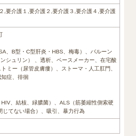
２,要介護１,要介護２,要介護３,要介護４,要介護
可
SA、B型・C型肝炎・HBS、梅毒）、バルーン
インシュリン） 、透析、ペースメーカー、在宅酸
ストミー（尿管皮膚瘻）、ストーマ・人工肛門、
認知症、徘徊
HIV、結核、緑膿菌）、ALS（筋萎縮性側索硬
閉じてない場合）、吸引、暴力行為