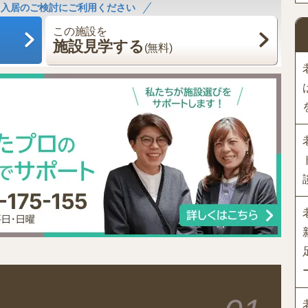
！入居のご検討にご利用ください
この施設を
施設見学する
(無料)