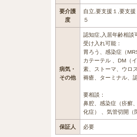
要介護
自立,要支援１,要支援
度
５
認知症,入居年齢相談
受け入れ可能：
胃ろう、感染症（MR
カテーテル 、DM（
病気・
素、ストーマ、ウロ
その他
褥瘡、ターミナル、
要相談：
鼻腔、感染症（疥癬、
化症） 、気管切開（
保証人
必要