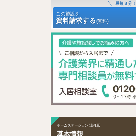
最短３分
この施設を
資料請求する
(無料)
ホームステーション 湯河原
基本情報