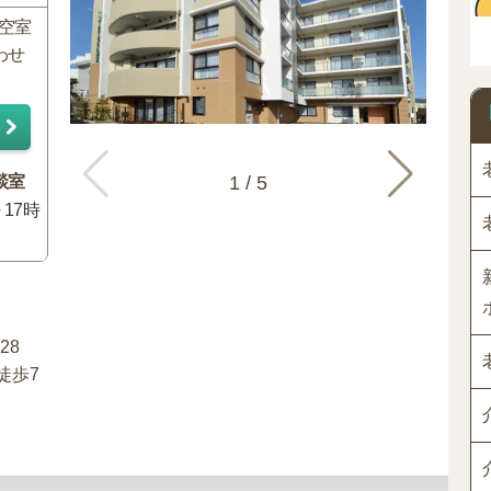
の空室
わせ
談室
1
/
5
～17時
28
徒歩7