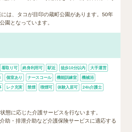
裏には、タコが目印の蔵町公園があります。50年
公園となっています。
看取り可
終身利用可
駅近
徒歩10分以内
大手運営
き
個室あり
ナースコール
機能訓練室
機械浴
事
レク充実
禁煙
喫煙可
体験入居可
24h介護士
の状態に応じた介護サービスを行ないます。
介助・排泄介助など介護保険サービスに適応する