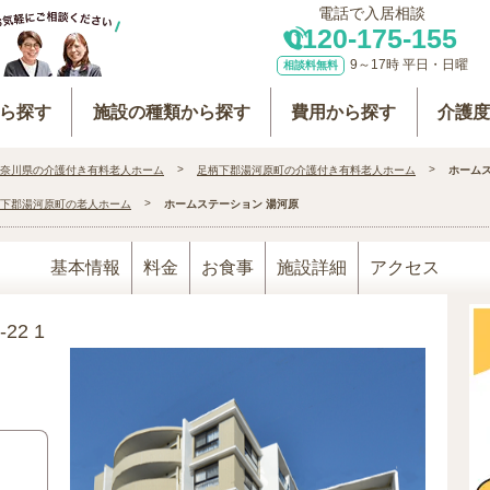
電話で入居相談
0120-175-155
9～17時 平日・日曜
相談料無料
ら探す
施設の種類から探す
費用から探す
介護
奈川県の介護付き有料老人ホーム
足柄下郡湯河原町の介護付き有料老人ホーム
ホームス
下郡湯河原町の老人ホーム
ホームステーション 湯河原
基本情報
料金
お食事
施設詳細
アクセス
22 1