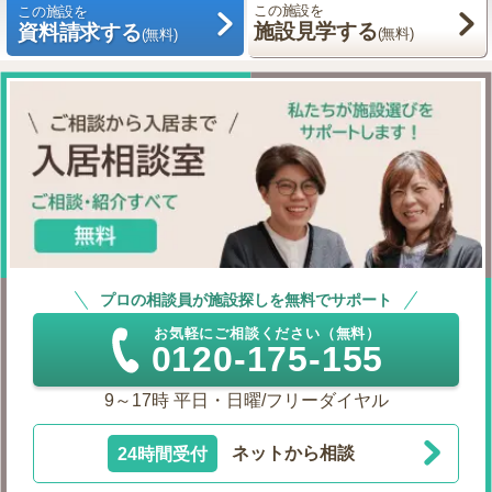
この施設を
この施設を
施設見学する
資料請求する
(無料)
(無料)
プロの相談員が施設探しを無料でサポート
お気軽にご相談ください（無料）
0120-175-155
9～17時 平日・日曜/フリーダイヤル
24時間受付
ネットから相談