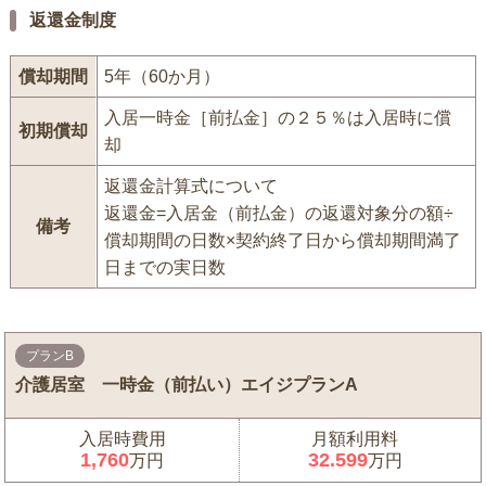
返還金制度
償却期間
5年（60か月）
入居一時金［前払金］の２５％は入居時に償
初期償却
却
返還金計算式について
返還金=入居金（前払金）の返還対象分の額÷
備考
償却期間の日数×契約終了日から償却期間満了
日までの実日数
プランB
介護居室 一時金（前払い）エイジプランA
入居時費用
月額利用料
1,760
32.599
万円
万円