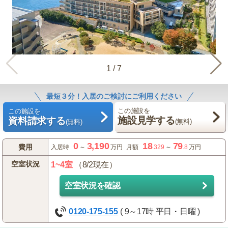
1
/
7
最短３分！入居のご検討にご利用ください
この施設を
この施設を
施設見学する
資料請求する
(無料)
(無料)
0
3,190
18
79
費用
入居時
～
万円
月額
.329
～
.8
万円
空室状況
1~4室
（8/2現在）
空室状況を確認
0120-175-155
( 9～17時 平日・日曜 )