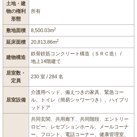
土地・建
物の権利
所有
形態
2
敷地面積
8,500.03m
2
延床面積
20,813.86m
鉄骨鉄筋コンクリート構造（ＳＲＣ造） /
建物構造
地上14階建て
居室数・
230 室 / 284 名
定員
介護用ベッド、備えつきの家具、緊急コー
居室設備
ル、トイレ（簡易シャワーつき）、ハイブリ
ッドドア
共同玄関、共用廊下、共同階段、エントリー
ロビー、レセプションホール、メールコーナ
ー、フロント、電話コーナー、健康管理室、