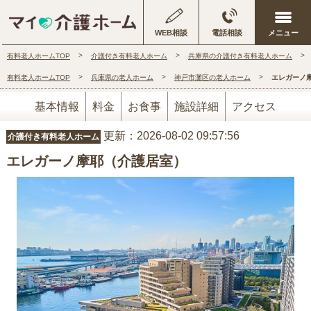
WEB相談
電話相談
有料老人ホームTOP
介護付き有料老人ホーム
兵庫県の介護付き有料老人ホーム
有料老人ホームTOP
兵庫県の老人ホーム
神戸市灘区の老人ホーム
エレガーノ
基本情報
料金
お食事
施設詳細
アクセス
更新：2026-08-02 09:57:56
介護付き有料老人ホーム
エレガーノ摩耶（介護居室）