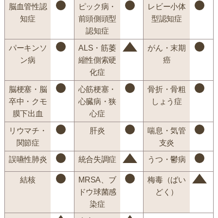
脳血管性認
ピック病・
レビー小体
知症
前頭側頭型
型認知症
認知症
パーキンソ
ALS・筋萎
がん・末期
ン病
縮性側索硬
癌
化症
脳梗塞・脳
心筋梗塞・
骨折・骨粗
卒中・クモ
心臓病・狭
しょう症
膜下出血
心症
リウマチ・
肝炎
喘息・気管
関節症
支炎
誤嚥性肺炎
統合失調症
うつ・鬱病
結核
MRSA、ブ
梅毒（ばい
ドウ球菌感
どく）
染症