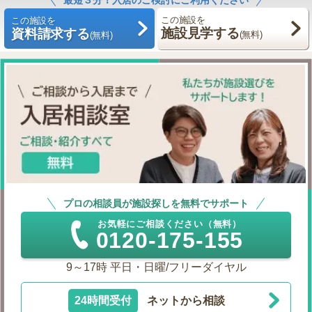
この施設を
この施設を
施設見学する
資料請求する
(無料)
(無料)
プロの相談員が施設探しを無料でサポート
お気軽にご相談ください（無料）
0120-175-155
9～17時 平日・日曜/フリーダイヤル
24時間受付
ネットから相談