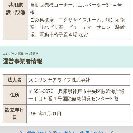
共用施
自動販売機コーナー、エレベーター3・4 号
設・設備
機、
ごみ集積場、エクササイズルーム、特別応接
室、リハビリ室、ビューティーサロン、駐輪
場、電動車椅子置き場 など
エレガーノ摩耶（介護居室）
運営事業者情報
法人名
スミリンケアライフ株式会社
〒651-0073 兵庫県神戸市中央区脇浜海岸通
住所
一丁目 5 番 1 号国際健康開発センター3 階
設立年月
1991年1月31日
日
最短３分！入居のご検討にご利用ください