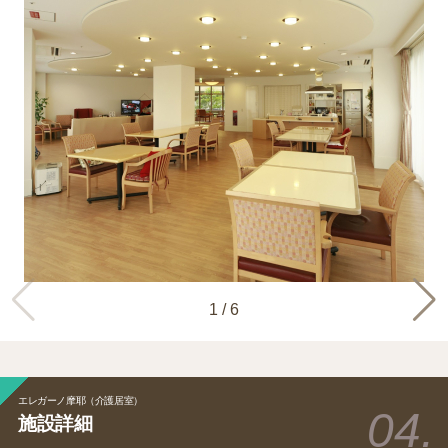
1
/
6
エレガーノ摩耶（介護居室）
施設詳細