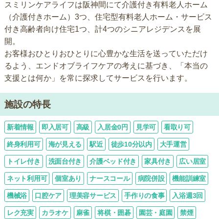
スミリンケアライフは阪神間にて介護付き有料老人ホーム
（介護付きホーム）3つ、住宅型有料老人ホーム・サービス
付き高齢者向け住宅1つ、計4つのシニアレジデンスを展
開。
お客様おひとりおひとりに心豊かな生活を送っていただけ
るよう、エンドオブライフケアの考えに基づき、「本当の
支援とは何か」を常に探求してサービスを行います。
施設の特長
新着情報
即入居可
高級
入居金0円
見学可
看取り可
終身利用可
海が見える
駅近
徒歩10分以内
大手運営
トイレ付き
洗面台付き
介護ベッド付き
家具付き
広い居室
ネット利用可
個室あり
ナースコール
病院併設
機能訓練室
機械浴
口腔ケア
理美容サービス
手作りの食事
入浴週3回
レク充実
カラオケ
麻雀
将棋・囲碁
園芸・庭園
禁煙