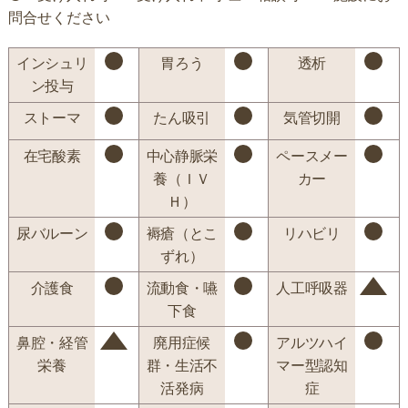
問合せください
インシュリ
胃ろう
透析
ン投与
ストーマ
たん吸引
気管切開
在宅酸素
中心静脈栄
ペースメー
養（ＩＶ
カー
Ｈ）
尿バルーン
褥瘡（とこ
リハビリ
ずれ）
介護食
流動食・嚥
人工呼吸器
下食
鼻腔・経管
廃用症候
アルツハイ
栄養
群・生活不
マー型認知
活発病
症