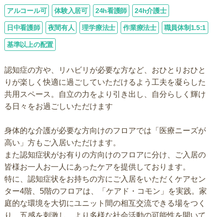
アルコール可
体験入居可
24h看護師
24h介護士
日中看護師
夜間有人
理学療法士
作業療法士
職員体制1.5:1
基準以上の配置
認知症の方や、リハビリが必要な方など、おひとりおひと
りが楽しく快適に過ごしていただけるよう工夫を凝らした
共用スペース。自立の力をより引き出し、自分らしく輝け
る日々をお過ごしいただけます
身体的な介護が必要な方向けのフロアでは「医療ニーズが
高い」方もご入居いただけます。
また認知症状がお有りの方向けのフロアに分け、ご入居の
皆様お一人お一人にあったケアを提供しております。
特に、認知症状をお持ちの方にご入居をいただくケアセン
ター4階、5階のフロアは、「ケアド・コモン」を実践。家
庭的な環境を大切にユニット間の相互交流できる場をつく
り、五感を刺激し、より多様な社会活動の可能性を開いて