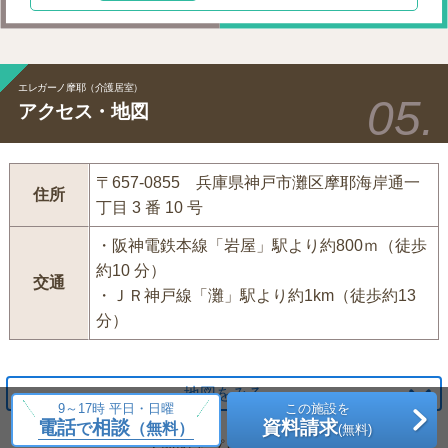
エレガーノ摩耶（介護居室）
アクセス・地図
〒657-0855 兵庫県神戸市灘区摩耶海岸通一
住所
丁目 3 番 10 号
・阪神電鉄本線「岩屋」駅より約800ｍ（徒歩
約10 分）
交通
・ＪＲ神戸線「灘」駅より約1km（徒歩約13
分）
地図をみる
9～17時 平日・日曜
この施設を
電話
相談
資料請求
で
（無料）
(無料)
[
地図アプリで見る
]