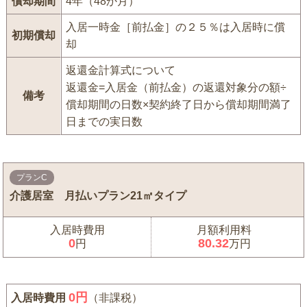
償却期間
4年（48か月）
入居一時金［前払金］の２５％は入居時に償
初期償却
却
返還金計算式について
返還金=入居金（前払金）の返還対象分の額÷
備考
償却期間の日数×契約終了日から償却期間満了
日までの実日数
プランC
介護居室 月払いプラン21㎡タイプ
入居時費用
月額利用料
0
80.32
円
万円
0
円
入居時費用
（非課税）