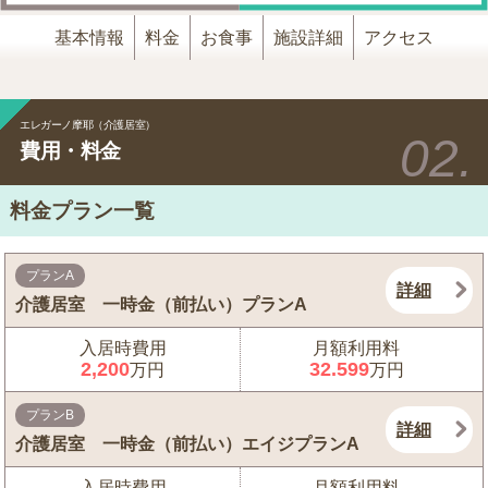
基本情報
料金
お食事
施設詳細
アクセス
エレガーノ摩耶（介護居室）
費用・料金
料金プラン一覧
プランA
詳細
介護居室 一時金（前払い）プランA
入居時費用
月額利用料
2,200
32.599
万円
万円
プランB
詳細
介護居室 一時金（前払い）エイジプランA
入居時費用
月額利用料