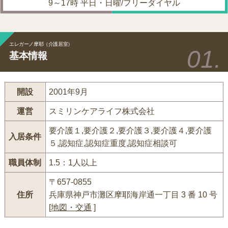
9～17時 平日・日曜/フリーダイヤル
エレガーノ摩耶（介護居室）
基本情報
開設
2001年9月
運営
スミリンケアライフ株式会社
要介護１,要介護２,要介護３,要介護４,要介護
入居条件
５,認知症,認知症重度,認知症相談可
職員体制
1.5：1人以上
〒657-0855
住所
兵庫県神戸市灘区摩耶海岸通一丁目 3 番 10 号
[
地図・交通
]