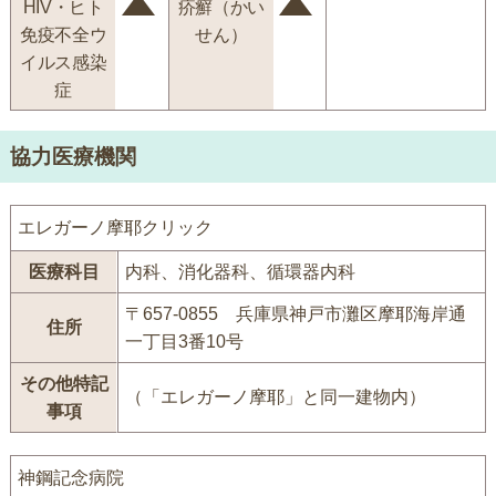
HIV・ヒト
疥癬（かい
免疫不全ウ
せん）
イルス感染
症
協力医療機関
エレガーノ摩耶クリック
医療科目
内科、消化器科、循環器内科
〒657-0855 兵庫県神戸市灘区摩耶海岸通
住所
一丁目3番10号
その他特記
（「エレガーノ摩耶」と同一建物内）
事項
神鋼記念病院