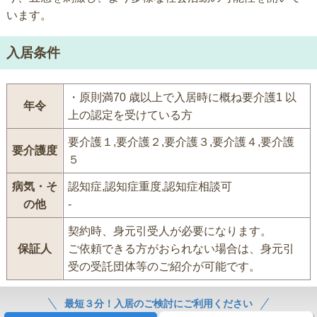
います。
入居条件
・原則満70 歳以上で入居時に概ね要介護1 以
年令
上の認定を受けている方
要介護１,要介護２,要介護３,要介護４,要介護
要介護度
５
病気・そ
認知症,認知症重度,認知症相談可
の他
-
契約時、身元引受人が必要になります。
保証人
ご依頼できる方がおられない場合は、身元引
受の受託団体等のご紹介が可能です。
最短３分！入居のご検討にご利用ください