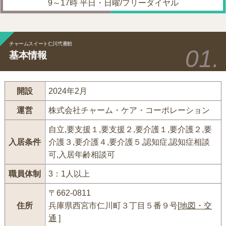
9～17時 平日・日曜/フリーダイヤル
チャームスイート仁川弐番館
基本情報
開設
2024年2月
運営
株式会社チャーム・ケア・コーポレーション
自立,要支援１,要支援２,要介護１,要介護２,要
入居条件
介護３,要介護４,要介護５,認知症,認知症相談
可,入居年齢相談可
職員体制
3：1人以上
〒662-0811
住所
兵庫県西宮市仁川町３丁目５番９号[
地図・交
通
]