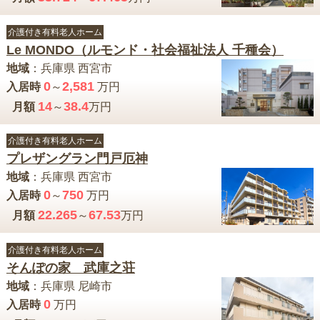
介護付き有料老人ホーム
Le MONDO（ルモンド・社会福祉法人 千種会）
地域
：
兵庫県
西宮市
0
2,581
入居時
～
万円
14
38.4
月額
～
万円
介護付き有料老人ホーム
プレザングラン門戸厄神
地域
：
兵庫県
西宮市
0
750
入居時
～
万円
22.265
67.53
月額
～
万円
介護付き有料老人ホーム
そんぽの家 武庫之荘
地域
：
兵庫県
尼崎市
0
入居時
万円