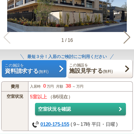
1
/
16
最短３分！入居のご検討にご利用ください
この施設を
この施設を
施設見学する
資料請求する
(無料)
(無料)
0
38
費用
入居時
万円
月額
～
万円
空室状況
5室以上
（8/6現在）
空室状況を確認
0120-175-155
( 9～17時 平日・日曜 )