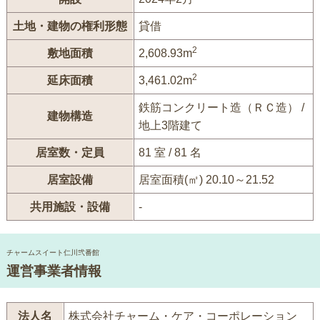
土地・建物の権利形態
貸借
2
敷地面積
2,608.93m
2
延床面積
3,461.02m
鉄筋コンクリート造（ＲＣ造） /
建物構造
地上3階建て
居室数・定員
81 室 / 81 名
居室設備
居室面積(㎡) 20.10～21.52
共用施設・設備
-
チャームスイート仁川弐番館
運営事業者情報
法人名
株式会社チャーム・ケア・コーポレーション