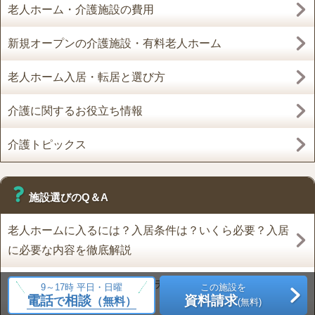
老人ホーム・介護施設の費用
新規オープンの介護施設・有料老人ホーム
老人ホーム入居・転居と選び方
介護に関するお役立ち情報
介護トピックス
施設選びのQ＆A
老人ホームに入るには？入居条件は？いくら必要？入居
に必要な内容を徹底解説
老人ホームの探し方【フローチャート付】知っておくべ
9～17時 平日・日曜
この施設を
電話
相談
資料請求
で
（無料）
(無料)
きポイントと相談窓口を紹介