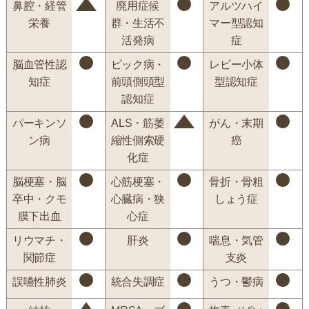
鼻腔・経管
廃用症候
アルツハイ
栄養
群・生活不
マー型認知
活発病
症
脳血管性認
ピック病・
レビー小体
知症
前頭側頭型
型認知症
認知症
パーキンソ
ALS・筋萎
がん・末期
ン病
縮性側索硬
癌
化症
脳梗塞・脳
心筋梗塞・
骨折・骨粗
卒中・クモ
心臓病・狭
しょう症
膜下出血
心症
リウマチ・
肝炎
喘息・気管
関節症
支炎
誤嚥性肺炎
統合失調症
うつ・鬱病