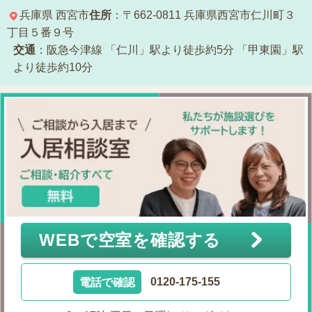
兵庫県
西宮市
住所
：〒662-0811
兵庫県西宮市仁川町３
丁目５番９号
交通
：阪急今津線
「仁川」駅より徒歩約5分
「甲東園」駅
より徒歩約10分
WEBで空室を確認する
電話で確認
0120-175-155