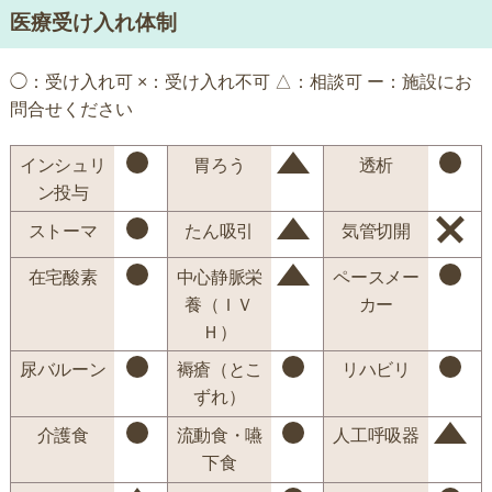
医療受け入れ体制
◯：受け入れ可 ×：受け入れ不可 △：相談可 ー：施設にお
問合せください
インシュリ
胃ろう
透析
ン投与
ストーマ
たん吸引
気管切開
在宅酸素
中心静脈栄
ペースメー
養（ＩＶ
カー
Ｈ）
尿バルーン
褥瘡（とこ
リハビリ
ずれ）
介護食
流動食・嚥
人工呼吸器
下食