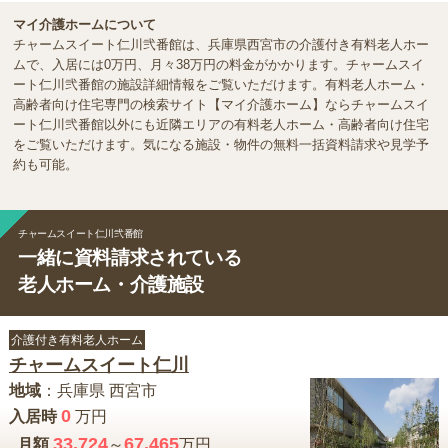
マイ介護ホームについて
チャームスイート仁川弐番館は、兵庫県西宮市の介護付き有料老人ホー
ムで、入居には0万円、月々38万円の料金がかかります。チャームスイ
ート仁川弐番館の施設詳細情報をご覧いただけます。有料老人ホーム・
高齢者向け住宅専門の検索サイト【マイ介護ホーム】ならチャームスイ
ート仁川弐番館以外にも近隣エリアの有料老人ホーム・高齢者向け住宅
をご覧いただけます。気になる施設・物件の無料一括資料請求や見学予
約も可能。
チャームスイート仁川弐番館
一緒に資料請求されている
老人ホーム・介護施設
介護付き有料老人ホーム
チャームスイート仁川
地域
：
兵庫県
西宮市
0
入居時
万円
33.724
67.465
月額
～
万円