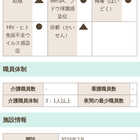
結核
MRSA、ブ
梅毒（ばい
ドウ球菌感
どく）
染症
HIV・ヒト
疥癬（かい
免疫不全ウ
せん）
イルス感染
症
職員体制
介護職員数
-
看護職員数
-
介護職員体制
3：1人以上
夜間の最少職員数
-
施設情報
開設
2024年2月