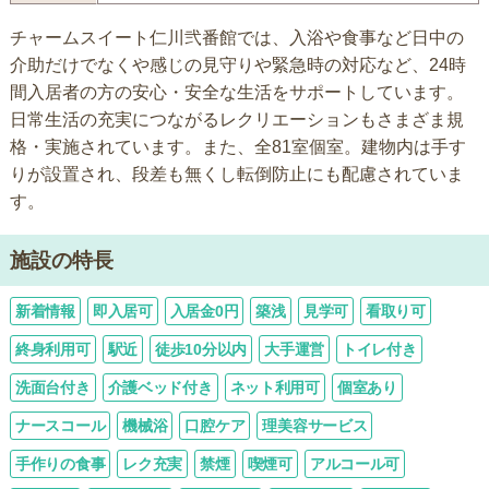
チャームスイート仁川弐番館では、入浴や食事など日中の
介助だけでなくや感じの見守りや緊急時の対応など、24時
間入居者の方の安心・安全な生活をサポートしています。
日常生活の充実につながるレクリエーションもさまざま規
格・実施されています。また、全81室個室。建物内は手す
りが設置され、段差も無くし転倒防止にも配慮されていま
す。
施設の特長
新着情報
即入居可
入居金0円
築浅
見学可
看取り可
終身利用可
駅近
徒歩10分以内
大手運営
トイレ付き
洗面台付き
介護ベッド付き
ネット利用可
個室あり
ナースコール
機械浴
口腔ケア
理美容サービス
手作りの食事
レク充実
禁煙
喫煙可
アルコール可