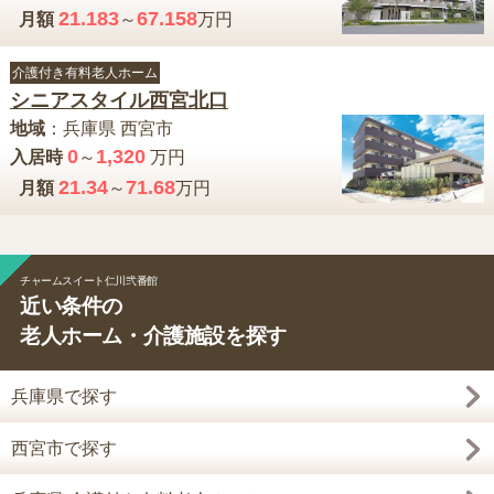
21.183
67.158
月額
～
万円
介護付き有料老人ホーム
シニアスタイル西宮北口
地域
：
兵庫県
西宮市
0
1,320
入居時
～
万円
21.34
71.68
月額
～
万円
チャームスイート仁川弐番館
近い条件の
老人ホーム・介護施設を探す
兵庫県で探す
西宮市で探す