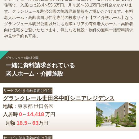
住宅で、入居には26.4〜55.6万円、月々18〜33.1万円の料金がかかりま
す。グランジュール駒沢公園の施設詳細情報をご覧いただけます。有料
老人ホーム・高齢者向け住宅専門の検索サイト【マイ介護ホーム】なら
グランジュール駒沢公園以外にも近隣エリアの有料老人ホーム・高齢者
向け住宅をご覧いただけます。気になる施設・物件の無料一括資料請求
や見学予約も可能。
グランジュール駒沢公園
一緒に資料請求されている
老人ホーム・介護施設
サービス付き高齢者向け住宅
グランクレール世田谷中町シニアレジデンス
地域
：
東京都
世田谷区
0
14,418
入居時
～
万円
18.5
63
月額
～
万円
サービス付き高齢者向け住宅