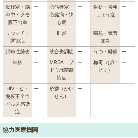
脳梗塞・脳
ー
心筋梗塞・
ー
骨折・骨粗
ー
卒中・クモ
心臓病・狭
しょう症
膜下出血
心症
リウマチ・
ー
肝炎
ー
喘息・気管
ー
関節症
支炎
誤嚥性肺炎
ー
統合失調症
ー
うつ・鬱病
ー
結核
ー
MRSA、ブ
ー
梅毒（ばい
ー
ドウ球菌感
どく）
染症
HIV・ヒト
ー
疥癬（かい
ー
免疫不全ウ
せん）
イルス感染
症
協力医療機関