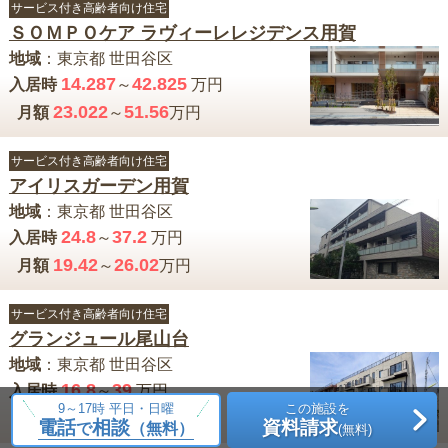
サービス付き高齢者向け住宅
ＳＯＭＰＯケア ラヴィーレレジデンス用賀
地域
：
東京都
世田谷区
14.287
42.825
入居時
～
万円
23.022
51.56
月額
～
万円
サービス付き高齢者向け住宅
アイリスガーデン用賀
地域
：
東京都
世田谷区
24.8
37.2
入居時
～
万円
19.42
26.02
月額
～
万円
サービス付き高齢者向け住宅
グランジュール尾山台
地域
：
東京都
世田谷区
16.8
39
入居時
～
万円
9～17時 平日・日曜
この施設を
13.2
25.9
月額
～
万円
電話
相談
資料請求
で
（無料）
(無料)