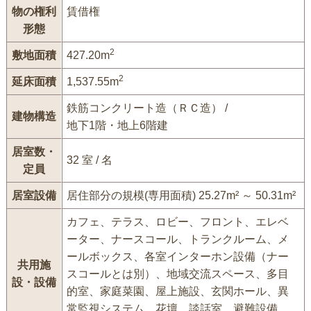
物の権利
賃借権
形態
2
敷地面積
427.20m
2
延床面積
1,537.55m
鉄筋コンクリート造（ＲＣ造） /
建物構造
地下1階・地上6階建
居室数・
32 室 / 名
定員
居室設備
居住部分の規模(専用面積) 25.27m² ～ 50.31m²
カフェ、テラス、ロビー、フロント、エレベ
ーター、ナースコール、トランクルーム、メ
ールボックス、各室インターホン設備（ナー
共用施
スコールとは別）、地域交流スペース、多目
設・設備
的室、家庭菜園、屋上施設、玄関ホール、異
常監視システム、花壇、談話室、避難設備、