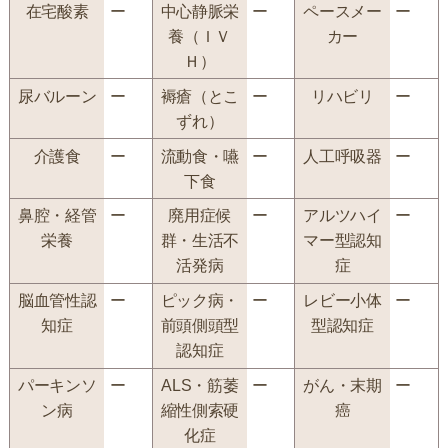
在宅酸素
ー
中心静脈栄
ー
ペースメー
ー
養（ＩＶ
カー
Ｈ）
尿バルーン
ー
褥瘡（とこ
ー
リハビリ
ー
ずれ）
介護食
ー
流動食・嚥
ー
人工呼吸器
ー
下食
鼻腔・経管
ー
廃用症候
ー
アルツハイ
ー
栄養
群・生活不
マー型認知
活発病
症
脳血管性認
ー
ピック病・
ー
レビー小体
ー
知症
前頭側頭型
型認知症
認知症
パーキンソ
ー
ALS・筋萎
ー
がん・末期
ー
ン病
縮性側索硬
癌
化症