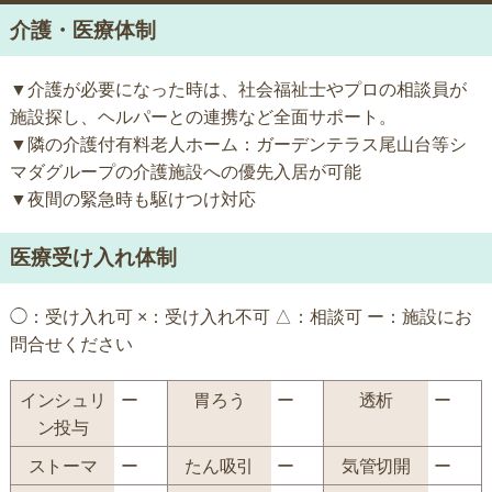
介護・医療体制
▼介護が必要になった時は、社会福祉士やプロの相談員が
施設探し、ヘルパーとの連携など全面サポート。
▼隣の介護付有料老人ホーム：ガーデンテラス尾山台等シ
マダグループの介護施設への優先入居が可能
▼夜間の緊急時も駆けつけ対応
医療受け入れ体制
◯：受け入れ可 ×：受け入れ不可 △：相談可 ー：施設にお
問合せください
インシュリ
ー
胃ろう
ー
透析
ー
ン投与
ストーマ
ー
たん吸引
ー
気管切開
ー