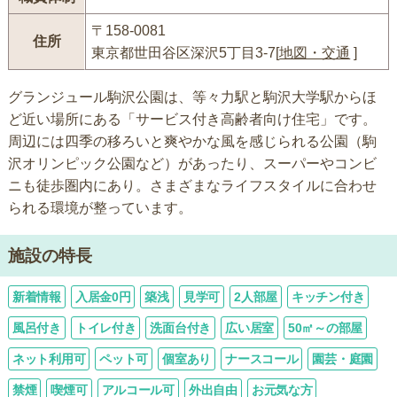
〒158-0081
住所
東京都世田谷区深沢5丁目3-7[
地図・交通
]
グランジュール駒沢公園は、等々力駅と駒沢大学駅からほ
ど近い場所にある「サービス付き高齢者向け住宅」です。
周辺には四季の移ろいと爽やかな風を感じられる公園（駒
沢オリンピック公園など）があったり、スーパーやコンビ
ニも徒歩圏内にあり。さまざまなライフスタイルに合わせ
られる環境が整っています。
施設の特長
新着情報
入居金0円
築浅
見学可
2人部屋
キッチン付き
風呂付き
トイレ付き
洗面台付き
広い居室
50㎡～の部屋
ネット利用可
ペット可
個室あり
ナースコール
園芸・庭園
禁煙
喫煙可
アルコール可
外出自由
お元気な方