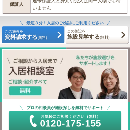
連帯保証人と身元引受人は同一人物でも構
保証人
いません
最短３分！入居のご検討にご利用ください
この施設を
この施設を
施設見学する
資料請求する
(無料)
(無料)
プロの相談員が施設探しを無料でサポート
お気軽にご相談ください（無料）
0120-175-155