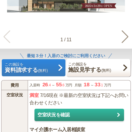
1
/
11
最短３分！入居のご検討にご利用ください
この施設を
この施設を
施設見学する
資料請求する
(無料)
(無料)
26
55
18
33
費用
入居時
.4
～
.6
万円
月額
～
.1
万円
空室状況
満室
7/16現在 ※最新の空室状況は下記へお問い
合わせください
空室状況を確認
マイ介護ホーム入居相談室