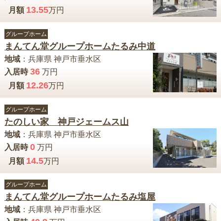
13.55
月額
万円
グループホーム
まんてん堂グループホームたるみ中道
地域
：
兵庫県
神戸市垂水区
36
入居時
万円
12.26
月額
万円
グループホーム
たのしい家 神戸ジェームス山
地域
：
兵庫県
神戸市垂水区
0
入居時
万円
14.5
月額
万円
グループホーム
まんてん堂グループホームたるみ塩屋
地域
：
兵庫県
神戸市垂水区