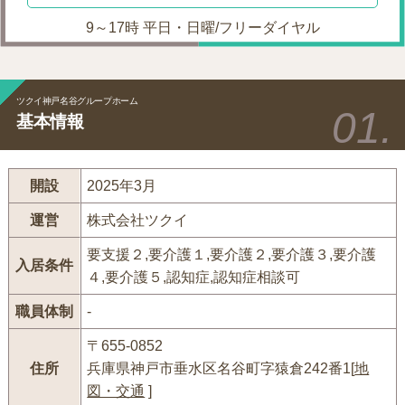
9～17時 平日・日曜/フリーダイヤル
ツクイ神戸名谷グループホーム
基本情報
開設
2025年3月
運営
株式会社ツクイ
要支援２,要介護１,要介護２,要介護３,要介護
入居条件
４,要介護５,認知症,認知症相談可
職員体制
-
〒655-0852
住所
兵庫県神戸市垂水区名谷町字猿倉242番1[
地
図・交通
]