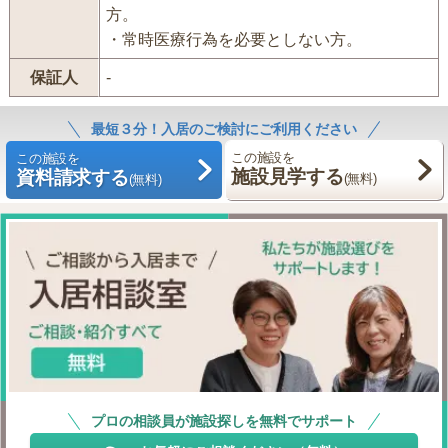
方。
・常時医療行為を必要としない方。
保証人
-
最短３分！入居のご検討にご利用ください
この施設を
この施設を
施設見学する
資料請求する
(無料)
(無料)
プロの相談員が施設探しを無料でサポート