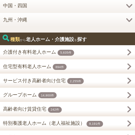
中国・四国
九州・沖縄
種類
老人ホーム・介護施設
探す
から
を
介護付き有料老人ホーム
5,635件
住宅型有料老人ホーム
894件
サービス付き高齢者向け住宅
2,255件
グループホーム
14,900件
高齢者向け賃貸住宅
242件
特別養護老人ホーム（老人福祉施設）
8,191件