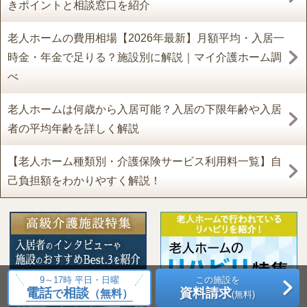
きポイントと相談窓口を紹介
老人ホームの費用相場【2026年最新】月額平均・入居一
時金・年金で足りる？施設別に解説｜マイ介護ホーム調
べ
老人ホームは何歳から入居可能？入居の下限年齢や入居
者の平均年齢を詳しく解説
【老人ホーム種類別・介護保険サービス利用料一覧】自
己負担額をわかりやすく解説！
9～17時 平日・日曜
この施設を
電話
相談
資料請求
で
（無料）
(無料)