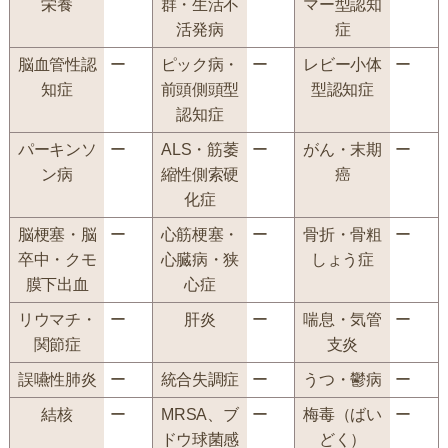
栄養
群・生活不
マー型認知
活発病
症
脳血管性認
ー
ピック病・
ー
レビー小体
ー
知症
前頭側頭型
型認知症
認知症
パーキンソ
ー
ALS・筋萎
ー
がん・末期
ー
ン病
縮性側索硬
癌
化症
脳梗塞・脳
ー
心筋梗塞・
ー
骨折・骨粗
ー
卒中・クモ
心臓病・狭
しょう症
膜下出血
心症
リウマチ・
ー
肝炎
ー
喘息・気管
ー
関節症
支炎
誤嚥性肺炎
ー
統合失調症
ー
うつ・鬱病
ー
結核
ー
MRSA、ブ
ー
梅毒（ばい
ー
ドウ球菌感
どく）