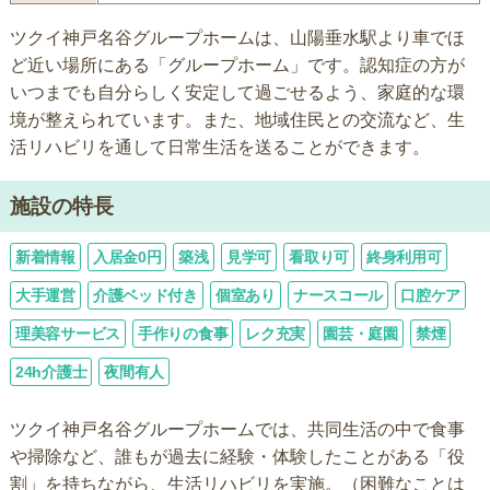
ツクイ神戸名谷グループホームは、山陽垂水駅より車でほ
ど近い場所にある「グループホーム」です。認知症の方が
いつまでも自分らしく安定して過ごせるよう、家庭的な環
境が整えられています。また、地域住民との交流など、生
活リハビリを通して日常生活を送ることができます。
施設の特長
新着情報
入居金0円
築浅
見学可
看取り可
終身利用可
大手運営
介護ベッド付き
個室あり
ナースコール
口腔ケア
理美容サービス
手作りの食事
レク充実
園芸・庭園
禁煙
24h介護士
夜間有人
ツクイ神戸名谷グループホームでは、共同生活の中で食事
や掃除など、誰もが過去に経験・体験したことがある「役
割」を持ちながら、生活リハビリを実施。（困難なことは