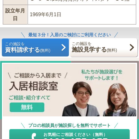
設立年月
1969年6月1日
日
最短３分！入居のご検討にご利用ください
この施設を
この施設を
施設見学する
資料請求する
(無料)
(無料)
プロの相談員が施設探しを無料でサポート
お気軽にご相談ください（無料）