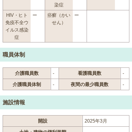
染症
HIV・ヒト
ー
疥癬（かい
ー
免疫不全ウ
せん）
イルス感染
症
職員体制
介護職員数
-
看護職員数
-
介護職員体制
-
夜間の最少職員数
-
施設情報
開設
2025年3月