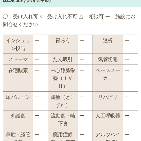
◯：受け入れ可 ×：受け入れ不可 △：相談可 ー：施設にお
問合せください
インシュリ
ー
胃ろう
ー
透析
ー
ン投与
ストーマ
ー
たん吸引
ー
気管切開
ー
在宅酸素
ー
中心静脈栄
ー
ペースメー
ー
養（ＩＶ
カー
Ｈ）
尿バルーン
ー
褥瘡（とこ
ー
リハビリ
ー
ずれ）
介護食
ー
流動食・嚥
ー
人工呼吸器
ー
下食
鼻腔・経管
ー
廃用症候
ー
アルツハイ
ー