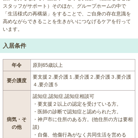
スタッフがサポート）そのほか、グループホームの中で
「生活様式の再構築」をすることで、ご自身の存在意識を
高めながらできることを生きがいにつなげるケアを行って
います。
入居条件
年令
原則65歳以上
要支援２,要介護１,要介護２,要介護３,要介護
要介護度
４,要介護５
認知症,認知症,認知症相談可
・要支援２以上の認定を受けている方。
・医師の診断で認知症と認められた方。
病気・そ
・神戸市に住所のある方。(他住所の方は要相
の他
談)
・自傷、他傷行為がなく共同生活を営める