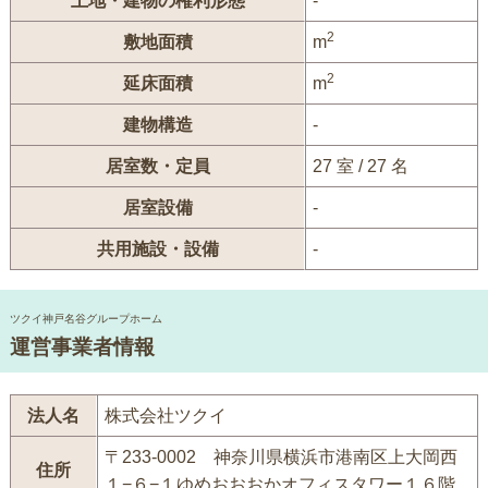
土地・建物の権利形態
-
2
敷地面積
m
2
延床面積
m
建物構造
-
居室数・定員
27 室 / 27 名
居室設備
-
共用施設・設備
-
ツクイ神戸名谷グループホーム
運営事業者情報
法人名
株式会社ツクイ
〒233-0002 神奈川県横浜市港南区上大岡西
住所
１−６−１ゆめおおおかオフィスタワー１６階