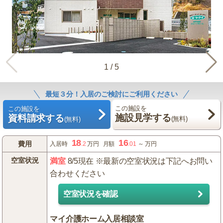
1
/
5
最短３分！入居のご検討にご利用ください
この施設を
この施設を
施設見学する
資料請求する
(無料)
(無料)
18
16
費用
入居時
.2
万円
月額
.01
～
万円
空室状況
満室
8/5現在 ※最新の空室状況は下記へお問い
合わせください
空室状況を確認
マイ介護ホーム入居相談室