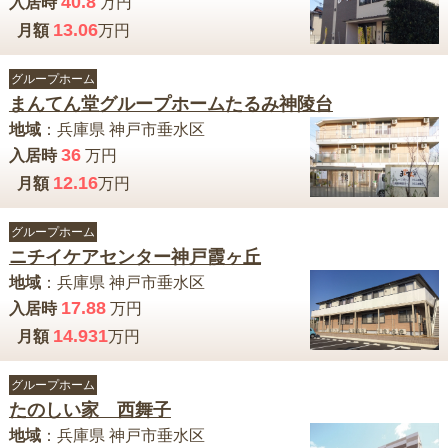
40.8
入居時
万円
13.06
月額
万円
グループホーム
まんてん堂グループホームたるみ神陵台
地域
：
兵庫県
神戸市垂水区
36
入居時
万円
12.16
月額
万円
グループホーム
ニチイケアセンター神戸霞ヶ丘
地域
：
兵庫県
神戸市垂水区
17.88
入居時
万円
14.931
月額
万円
グループホーム
たのしい家 西舞子
地域
：
兵庫県
神戸市垂水区