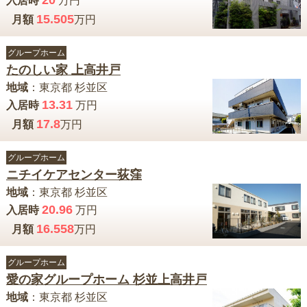
20
入居時
万円
15.505
月額
万円
グループホーム
たのしい家 上高井戸
地域
：
東京都
杉並区
13.31
入居時
万円
17.8
月額
万円
グループホーム
ニチイケアセンター荻窪
地域
：
東京都
杉並区
20.96
入居時
万円
16.558
月額
万円
グループホーム
愛の家グループホーム 杉並上高井戸
地域
：
東京都
杉並区