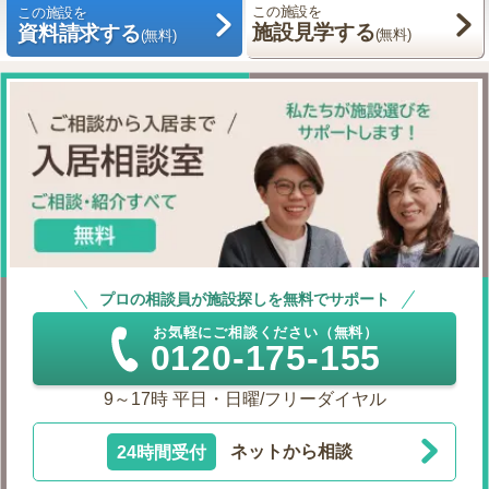
この施設を
この施設を
施設見学する
資料請求する
(無料)
(無料)
プロの相談員が施設探しを無料でサポート
お気軽にご相談ください（無料）
0120-175-155
9～17時 平日・日曜/フリーダイヤル
24時間受付
ネットから相談