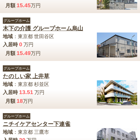
15.45
月額
万円
グループホーム
木下の介護 グループホーム烏山
地域
：
東京都
世田谷区
0
入居時
万円
15.49
月額
万円
グループホーム
たのしい家 上井草
地域
：
東京都
杉並区
13.51
入居時
万円
18
月額
万円
グループホーム
ニチイケアセンター下連雀
地域
：
東京都
三鷹市