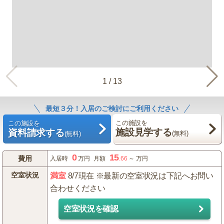
1
/
13
最短３分！入居のご検討にご利用ください
この施設を
この施設を
施設見学する
資料請求する
(無料)
(無料)
0
15
費用
入居時
万円
月額
.66
～
万円
空室状況
満室
8/7現在 ※最新の空室状況は下記へお問い
合わせください
空室状況を確認