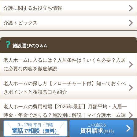
介護に関するお役立ち情報
介護トピックス
施設選びのQ＆A
老人ホームに入るには？入居条件は？いくら必要？入居
に必要な内容を徹底解説
老人ホームの探し方【フローチャート付】知っておくべ
きポイントと相談窓口を紹介
老人ホームの費用相場【2026年最新】月額平均・入居一
時金・年金で足りる？施設別に解説｜マイ介護ホーム調
べ
9～17時 平日・日曜
この施設を
電話
相談
資料請求
で
（無料）
(無料)