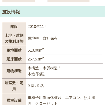
施設情報
開設
2010年11月
土地・建物
借地権 自社保有
の権利形態
2
敷地面積
513.00m
2
延床面積
257.53m
木構造・木質構造 /
建物構造
木造2階建
居室数・定
9 室 / 9 名
員
車椅子用洗面化粧台、エアコン、照明器
居室設備
具、クローゼット