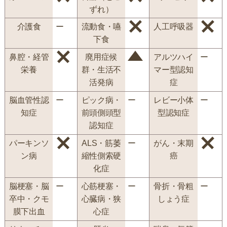
ずれ）
介護食
ー
流動食・嚥
人工呼吸器
下食
鼻腔・経管
廃用症候
アルツハイ
ー
栄養
群・生活不
マー型認知
活発病
症
脳血管性認
ー
ピック病・
ー
レビー小体
ー
知症
前頭側頭型
型認知症
認知症
パーキンソ
ALS・筋萎
ー
がん・末期
ン病
縮性側索硬
癌
化症
脳梗塞・脳
ー
心筋梗塞・
ー
骨折・骨粗
ー
卒中・クモ
心臓病・狭
しょう症
膜下出血
心症