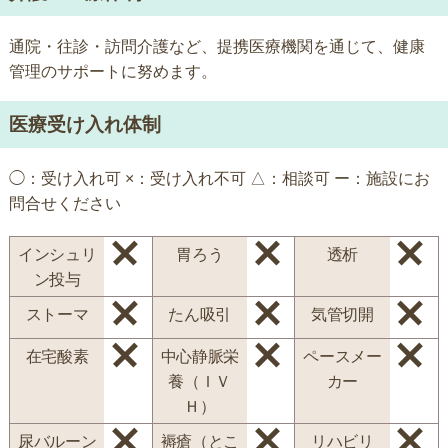
通院・往診・訪問介護など、提携医療機関を通じて、健康
管理のサポートに努めます。
医療受け入れ体制
◯：受け入れ可 ×：受け入れ不可 △：相談可 ー：施設にお
問合せください
インシュリ
胃ろう
透析
ン投与
ストーマ
たん吸引
気管切開
在宅酸素
中心静脈栄
ペースメー
養（ＩＶ
カー
Ｈ）
尿バルーン
褥瘡（とこ
リハビリ