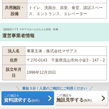
共用施設・
トイレ、洗面台、浴室、食堂、談話スペー
設備
ス、エントランス、エレベーター
【認知症ケア】マザアスホームだんらん杉並・松庵
運営事業者情報
法人名
事業主体：株式会社マザアス
住所
〒270-0143 千葉県流山市向小金3－147－2
設立年月
1996年12月20日
日
最短３分！入居のご検討にご利用ください
この施設を
この施設を
施設見学する
資料請求する
(無料)
(無料)