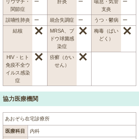
リウマチ・
ー
肝炎
ー
喘息・気管
ー
関節症
支炎
誤嚥性肺炎
ー
統合失調症
ー
うつ・鬱病
ー
結核
MRSA、ブ
梅毒（ばい
ドウ球菌感
どく）
染症
HIV・ヒト
疥癬（かい
免疫不全ウ
せん）
イルス感染
症
協力医療機関
あおぞら在宅診療所
医療科目
内科