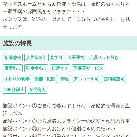
マザアスホームだんらん杉並・松庵は、家庭のぬくもりと
一家団欒の雰囲気をそのままに・・・
スタッフは、家族の一員として「自分らしい暮らし」を見
守ります。
施設の特長
新着情報
入居金0円
見学可
大手運営
介護ベッド付き
個室あり
駐車場あり
口腔ケア
理美容サービス
手作りの食事
園芸・庭園
禁煙
アルコール可
訪問看護可
24h介護士
夜間有人
施設ポイント①ご自宅で暮らすような、家庭的な環境と生
活リズム
施設ポイント②ご入居者のプライシーの保護と意思の尊重
施設ポイント③お一人おひとり個別にきめの細かい
施設ポイント④日常の役割をもつことで、生きがいのある