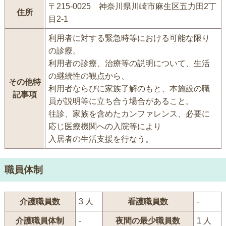
〒215-0025 神奈川県川崎市麻生区五力田2丁
住所
目2-1
利用者に対する緊急時等における可能な限り
の診療。
利用者の診療、治療等の説明について、生活
の継続性の観点から、
その他特
利用者ならびに家族了解のもと、本施設の職
記事項
員が説明等に立ち合う場合があること。
往診、家族を含めたカンファレンス、必要に
応じ医療機関への入院等により
入居者の生活支援を行なう。
職員体制
介護職員数
3 人
看護職員数
-
介護職員体制
-
夜間の最少職員数
1 人