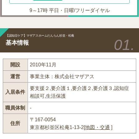
9～17時 平日・日曜/フリーダイヤル
【認知症ケア】マザアスホームだんらん杉並・松庵
基本情報
開設
2010年11月
運営
事業主体：株式会社マザアス
要支援２,要介護１,要介護２,要介護３,認知症
入居条件
相談可,生活保護
職員体制
-
〒167-0054
住所
東京都杉並区松庵1-13-2[
地図・交通
]