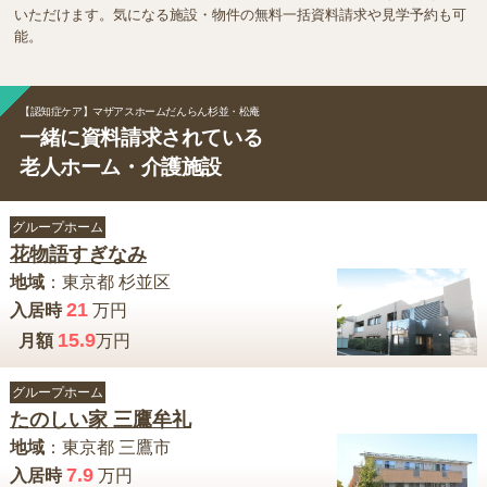
いただけます。気になる施設・物件の無料一括資料請求や見学予約も可
能。
【認知症ケア】マザアスホームだんらん杉並・松庵
一緒に資料請求されている
老人ホーム・介護施設
グループホーム
花物語すぎなみ
地域
：
東京都
杉並区
21
入居時
万円
15.9
月額
万円
グループホーム
たのしい家 三鷹牟礼
地域
：
東京都
三鷹市
7.9
入居時
万円