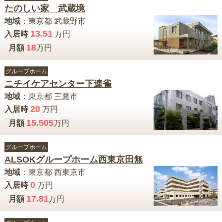
たのしい家 武蔵境
地域
：
東京都
武蔵野市
13.51
入居時
万円
18
月額
万円
グループホーム
ニチイケアセンター下連雀
地域
：
東京都
三鷹市
20
入居時
万円
15.505
月額
万円
グループホーム
ALSOKグループホーム西東京田無
地域
：
東京都
西東京市
0
入居時
万円
17.81
月額
万円