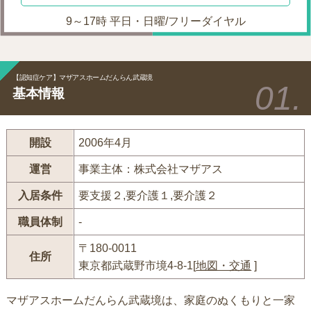
9～17時 平日・日曜/フリーダイヤル
【認知症ケア】マザアスホームだんらん武蔵境
基本情報
開設
2006年4月
運営
事業主体：株式会社マザアス
入居条件
要支援２,要介護１,要介護２
職員体制
-
〒180-0011
住所
東京都武蔵野市境4-8-1[
地図・交通
]
マザアスホームだんらん武蔵境は、家庭のぬくもりと一家