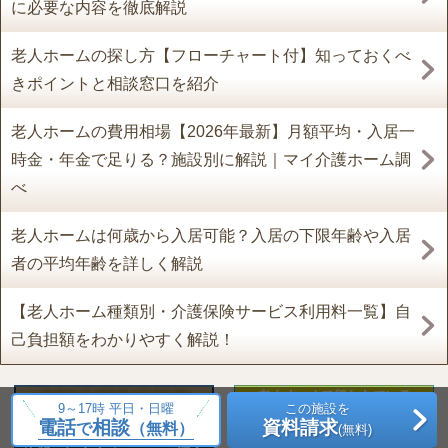
に必要な内容を徹底解説
老人ホームの探し方【フローチャート付】知っておくべ
きポイントと相談窓口を紹介
老人ホームの費用相場【2026年最新】月額平均・入居一
時金・年金で足りる？施設別に解説｜マイ介護ホーム調
べ
老人ホームは何歳から入居可能？入居の下限年齢や入居
者の平均年齢を詳しく解説
【老人ホーム種類別・介護保険サービス利用料一覧】自
己負担額をわかりやすく解説！
9～17時 平日・日曜
この施設を
電話
相談
資料請求
で
（無料）
(無料)