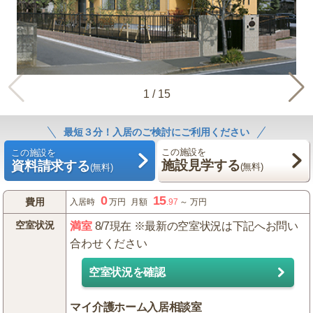
1
/
15
最短３分！入居のご検討にご利用ください
この施設を
この施設を
施設見学する
資料請求する
(無料)
(無料)
0
15
費用
入居時
万円
月額
.97
～
万円
空室状況
満室
8/7現在 ※最新の空室状況は下記へお問い
合わせください
空室状況を確認
マイ介護ホーム入居相談室