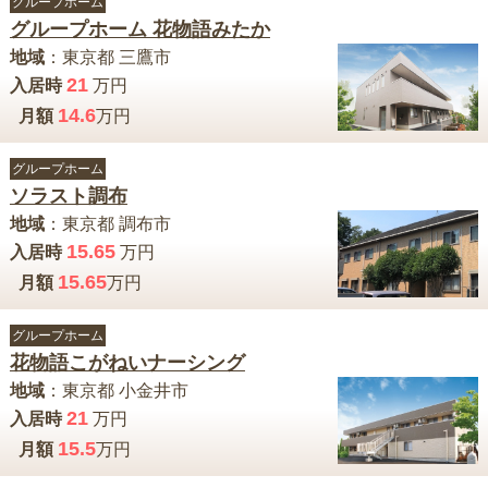
グループホーム
グループホーム 花物語みたか
地域
：
東京都
三鷹市
21
入居時
万円
14.6
月額
万円
グループホーム
ソラスト調布
地域
：
東京都
調布市
15.65
入居時
万円
15.65
月額
万円
グループホーム
花物語こがねいナーシング
地域
：
東京都
小金井市
21
入居時
万円
15.5
月額
万円