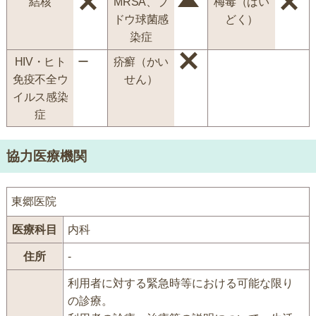
結核
MRSA、ブ
梅毒（ばい
ドウ球菌感
どく）
染症
HIV・ヒト
ー
疥癬（かい
免疫不全ウ
せん）
イルス感染
症
協力医療機関
東郷医院
医療科目
内科
住所
-
利用者に対する緊急時等における可能な限り
の診療。