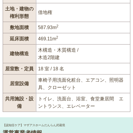
土地・建物の
借地権
権利形態
2
敷地面積
587.93m
2
延床面積
469.11m
木構造・木質構造 /
建物構造
木造2階建
居室数・定員
18 室 / 18 名
車椅子用洗面化粧台、エアコン、照明器
居室設備
具、クローゼット
共用施設・設
トイレ、洗面台、浴室、食堂兼居間 エ
備
ントランス、エレベーター
【認知症ケア】マザアスホームだんらん武蔵境
運営事業者情報