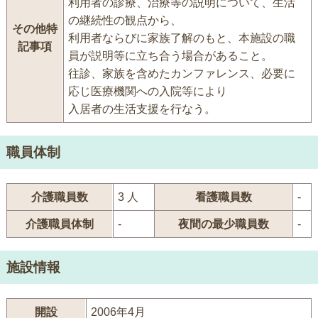
利用者の診療、治療等の説明について、生活
の継続性の観点から、
その他特
利用者ならびに家族了解のもと、本施設の職
記事項
員が説明等に立ち合う場合があること。
往診、家族を含めたカンファレンス、必要に
応じ医療機関への入院等により
入居者の生活支援を行なう。
職員体制
介護職員数
3 人
看護職員数
-
介護職員体制
-
夜間の最少職員数
-
施設情報
開設
2006年4月