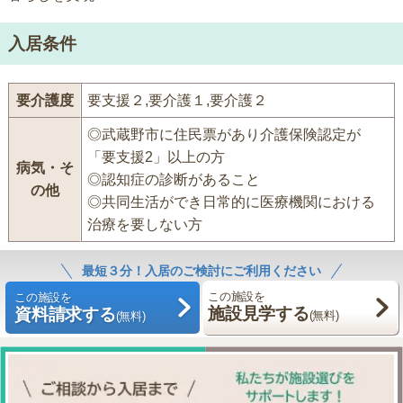
入居条件
要介護度
要支援２,要介護１,要介護２
◎武蔵野市に住民票があり介護保険認定が
「要支援2」以上の方
病気・そ
◎認知症の診断があること
の他
◎共同生活ができ日常的に医療機関における
治療を要しない方
最短３分！入居のご検討にご利用ください
この施設を
この施設を
施設見学する
資料請求する
(無料)
(無料)