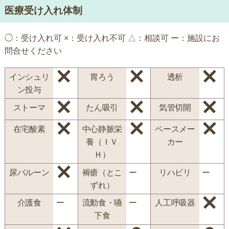
医療受け入れ体制
◯：受け入れ可 ×：受け入れ不可 △：相談可 ー：施設にお
問合せください
インシュリ
胃ろう
透析
ン投与
ストーマ
たん吸引
気管切開
在宅酸素
中心静脈栄
ペースメー
養（ＩＶ
カー
Ｈ）
尿バルーン
褥瘡（とこ
ー
リハビリ
ー
ずれ）
介護食
ー
流動食・嚥
ー
人工呼吸器
下食