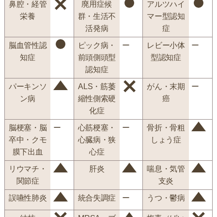
鼻腔・経管
廃用症候
アルツハイ
栄養
群・生活不
マー型認知
活発病
症
脳血管性認
ピック病・
ー
レビー小体
ー
知症
前頭側頭型
型認知症
認知症
パーキンソ
ALS・筋萎
がん・末期
ー
ン病
縮性側索硬
癌
化症
脳梗塞・脳
ー
心筋梗塞・
ー
骨折・骨粗
卒中・クモ
心臓病・狭
しょう症
膜下出血
心症
リウマチ・
肝炎
喘息・気管
関節症
支炎
誤嚥性肺炎
統合失調症
ー
うつ・鬱病