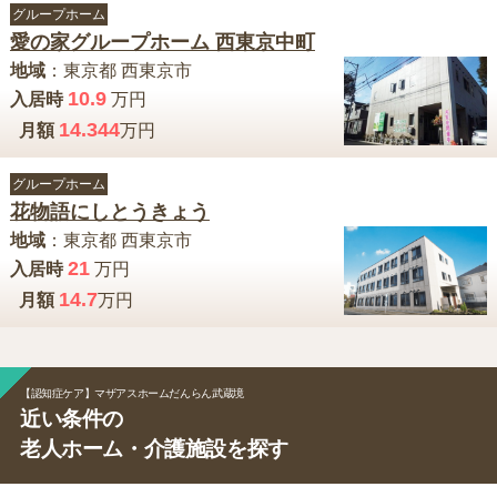
グループホーム
愛の家グループホーム 西東京中町
地域
：
東京都
西東京市
10.9
入居時
万円
14.344
月額
万円
グループホーム
花物語にしとうきょう
地域
：
東京都
西東京市
21
入居時
万円
14.7
月額
万円
【認知症ケア】マザアスホームだんらん武蔵境
近い条件の
老人ホーム・介護施設を探す