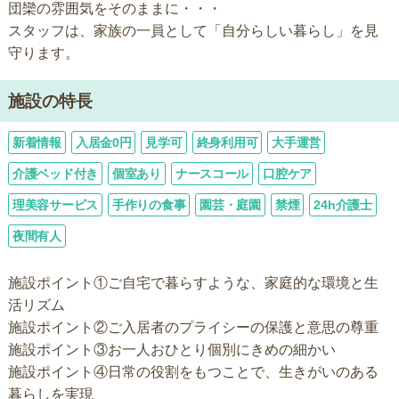
団欒の雰囲気をそのままに・・・
スタッフは、家族の一員として「自分らしい暮らし」を見
守ります。
施設の特長
新着情報
入居金0円
見学可
終身利用可
大手運営
介護ベッド付き
個室あり
ナースコール
口腔ケア
理美容サービス
手作りの食事
園芸・庭園
禁煙
24h介護士
夜間有人
施設ポイント①ご自宅で暮らすような、家庭的な環境と生
活リズム
施設ポイント②ご入居者のプライシーの保護と意思の尊重
施設ポイント③お一人おひとり個別にきめの細かい
施設ポイント④日常の役割をもつことで、生きがいのある
暮らしを実現